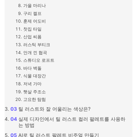
가을 마리나
구리 켈프
훈제 어도비
찻집 타일
산업 씨폼
러스틱 부티크
안개 낀 협곡
스튜디오 로프트
바다 벽돌
식물 대장간
저녁 가마
햇살 주조소
고요한 탐험
틸 러스트와 잘 어울리는 색상은?
실제 디자인에서 틸 러스트 컬러 팔레트를 사용하
는 방법
AI로 틸 러스트 팔레트 비주얼 만들기