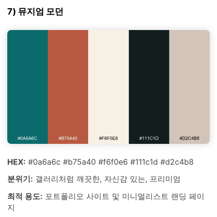
7) 뮤지엄 모던
HEX:
#0a6a6c #b75a40 #f6f0e6 #111c1d #d2c4b8
분위기:
갤러리처럼 깨끗한, 자신감 있는, 프리미엄
최적 용도:
포트폴리오 사이트 및 미니멀리스트 랜딩 페이
지