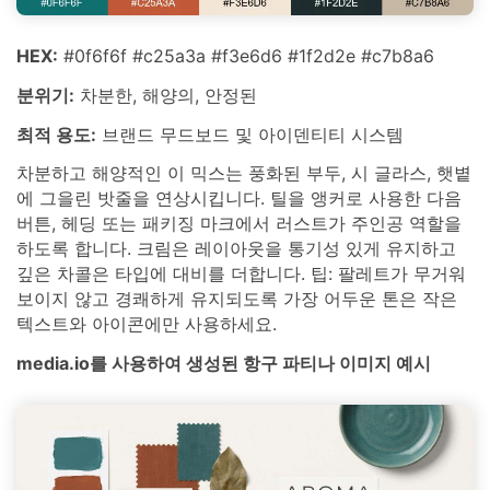
HEX:
#0f6f6f #c25a3a #f3e6d6 #1f2d2e #c7b8a6
분위기:
차분한, 해양의, 안정된
최적 용도:
브랜드 무드보드 및 아이덴티티 시스템
차분하고 해양적인 이 믹스는 풍화된 부두, 시 글라스, 햇볕
에 그을린 밧줄을 연상시킵니다. 틸을 앵커로 사용한 다음
버튼, 헤딩 또는 패키징 마크에서 러스트가 주인공 역할을
하도록 합니다. 크림은 레이아웃을 통기성 있게 유지하고
깊은 차콜은 타입에 대비를 더합니다. 팁: 팔레트가 무거워
보이지 않고 경쾌하게 유지되도록 가장 어두운 톤은 작은
텍스트와 아이콘에만 사용하세요.
media.io를 사용하여 생성된 항구 파티나 이미지 예시