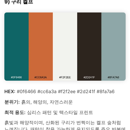
9) 구리 켈프
HEX:
#0f6466 #cc6a3a #f2f2ee #2d241f #8fa7a6
분위기:
흙의, 해양의, 자연스러운
최적 용도:
심리스 패턴 및 텍스타일 프린트
흙빛과 해양적이며, 산화된 구리가 번쩍이는 켈프 숲처럼
느껴집니다. 패턴이 착용 가능하게 유지되도록 주요 반복에