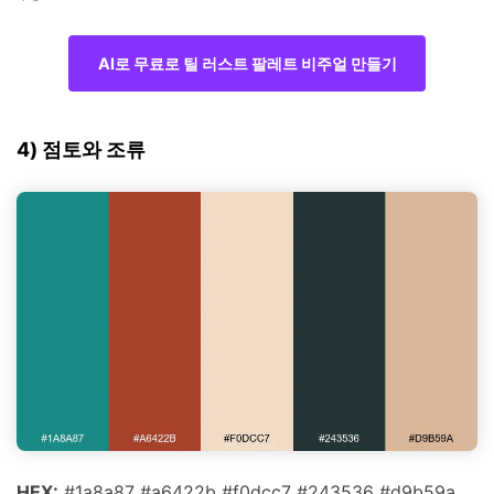
AI로 무료로 틸 러스트 팔레트 비주얼 만들기
4) 점토와 조류
HEX:
#1a8a87 #a6422b #f0dcc7 #243536 #d9b59a