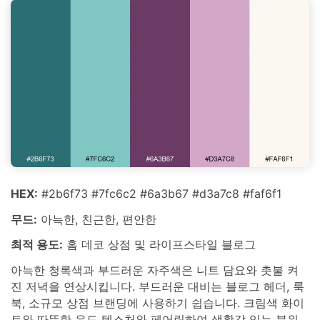
HEX:
#2b6f73 #7fc6c2 #6a3b67 #d3a7c8 #faf6f1
무드:
아늑한, 친근한, 편안한
최적 용도:
홈 데코 상점 및 라이프스타일 블로그
아늑한 청록색과 부드러운 자주색은 니트 담요와 촛불 켜
진 저녁을 연상시킵니다. 부드러운 대비는 블로그 헤더, 룩
북, 소규모 상점 브랜딩에 사용하기 쉽습니다. 크림색 화이
트와 따뜻한 우드 텍스처와 페어링하여 생활감 있는 분위