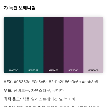
7) 녹턴 보태니컬
HEX:
#08353c #0c5c5a #2d1a2f #6e3c6c #cbb8c8
무드:
신비로운, 자연스러운, 무디한
최적 용도:
식물 일러스트레이션 및 북커버