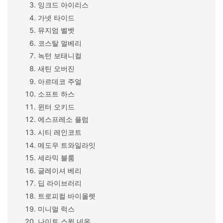
잉크드 아이리스
가넷 타이드
뮤지엄 벨벳
코스탈 멀베리
녹턴 보태니컬
새틴 오버진
아르데코 주얼
소프트 하스
윈터 오키드
에스프레소 플럼
시티 레인코트
메도우 트와일라잇
세라믹 블룸
글레이셔 베리
딥 라이브러리
트로피컬 바이올렛
미니멀 럭스
나이트 스윔 네온