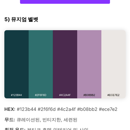
5) 뮤지엄 벨벳
HEX:
#123b44 #2f6f6d #4c2a4f #b08bb2 #ece7e2
무드:
큐레이션된, 빈티지한, 세련된
최적 용도:
부티크 호텔 인테리어 및 사인