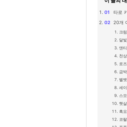
이 글의 
타로 
20개 
크림
달빛
앤티
천상
로즈
금박
벨벳
세이
스모
햇살
흑요
코랄