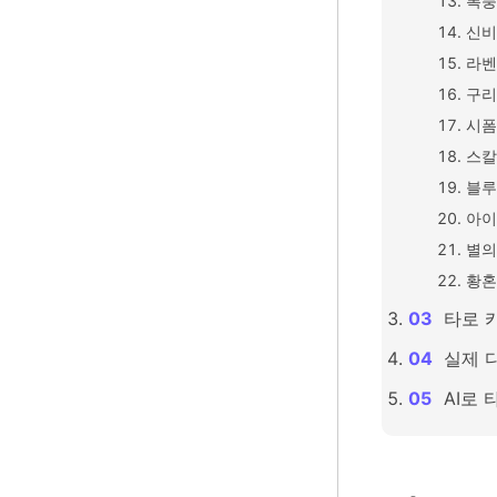
폭풍
신비
라벤
구리
시폼
스칼
블루
아이
별의
황혼
타로 
실제 
AI로