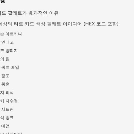
내용
카드 팔레트가 효과적인 이유
이상의 타로 카드 색상 팔레트 아이디어 (HEX 코드 포함)
슨 아르카나
 인디고
크 양피지
의 틸
 쿼츠 베일
 징조
 황혼
지 의식
키 자수정
 시트린
석 잉크
 예언