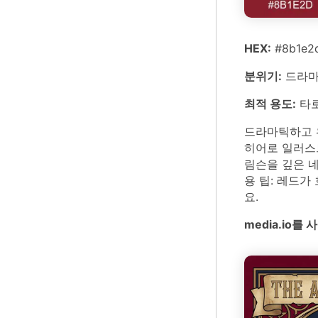
HEX:
#8b1e2d
분위기:
드라마
최적 용도:
타로
드라마틱하고 위
히어로 일러스
림슨을 깊은 
용 팁: 레드
요.
media.io