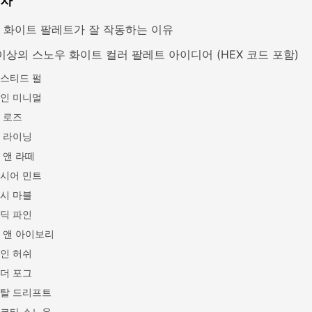
목차
 화이트 팔레트가 잘 작동하는 이유
 이상의 스노우 화이트 컬러 팔레트 아이디어 (HEX 코드 포함)
스티드 펄
인 미니멀
 로즈
 라이닝
 앤 라떼
시어 민트
시 마블
딕 파인
 앤 아이보리
인 허쉬
더 포그
탈 드리프트
코타 스노우