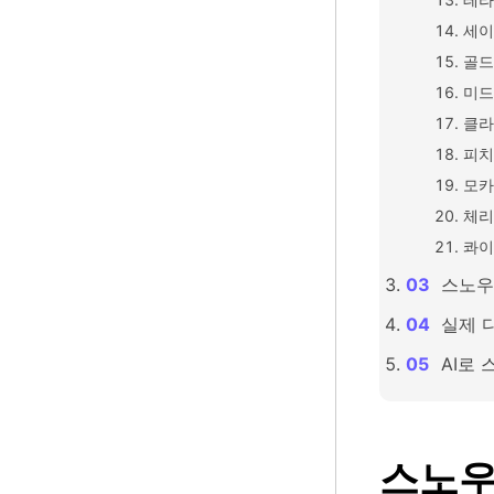
세이
골드
미드
클라
피치
모카
체리
콰이
스노우
실제 
AI로
스노우