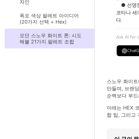
자인
● 선명한
코타나 세
폭포 색상 팔레트 아이디어
다.
(20가지 선택 + Hex)
모던 스노우 화이트 톤: 시도
Ask AI for
해볼 21가지 팔레트 조합
Chat
스노우 화이트(
만들며, 브랜
순백보다 부드러
아래는 HEX 
합 팁, 그리고