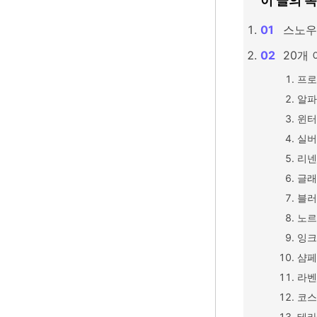
이 글의 
스노우
20개
프로
알파
윈터
실버
리넨
글래
블러
노르
잉크
샴페
라벤
코스
테라