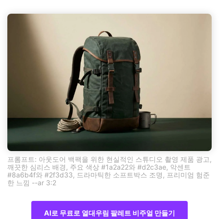
프롬프트: 아웃도어 백팩을 위한 현실적인 스튜디오 촬영 제품 광고,
깨끗한 심리스 배경, 주요 색상 #1a2a22와 #d2c3ae, 악센트
#8a6b4f와 #2f3d33, 드라마틱한 소프트박스 조명, 프리미엄 험준
한 느낌 --ar 3:2
AI로 무료로 열대우림 팔레트 비주얼 만들기