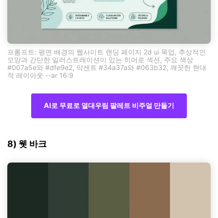
프롬프트: 평면 배경의 웹사이트 랜딩 페이지 2d ui 목업, 추상적인
모양과 간단한 일러스트레이션이 있는 히어로 섹션, 주요 색상
#007a5e와 #dfe9e2, 악센트 #34a37a와 #063b32, 깨끗한 현대
적 레이아웃 --ar 16:9
AI로 무료로 열대우림 팔레트 비주얼 만들기
8) 웻 바크