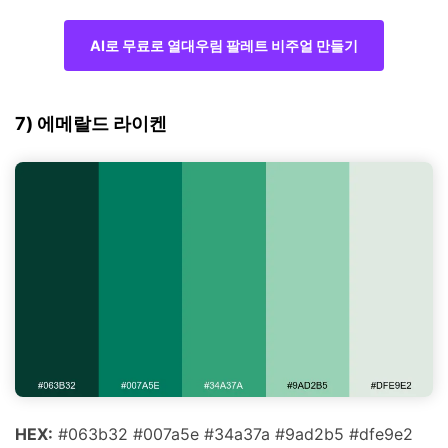
AI로 무료로 열대우림 팔레트 비주얼 만들기
7) 에메랄드 라이켄
HEX:
#063b32 #007a5e #34a37a #9ad2b5 #dfe9e2