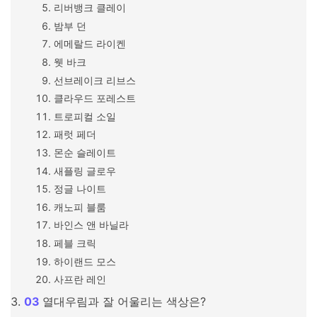
리버뱅크 클레이
밤부 던
에메랄드 라이켄
웻 바크
선브레이크 리브스
클라우드 포레스트
트로피컬 소일
패럿 페더
몬순 슬레이트
새플링 글로우
정글 나이트
캐노피 블룸
바인스 앤 바닐라
페블 크릭
하이랜드 모스
사프란 레인
열대우림과 잘 어울리는 색상은?