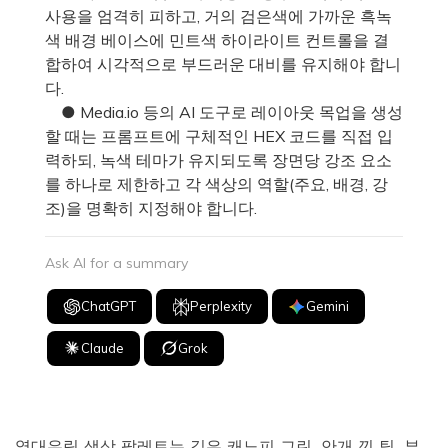
사용을 엄격히 피하고, 거의 검은색에 가까운 흑녹
색 배경 베이스에 민트색 하이라이트 컨트롤을 결
합하여 시각적으로 부드러운 대비를 유지해야 합니
다.
● Media.io 등의 AI 도구로 레이아웃 목업을 생성
할 때는 프롬프트에 구체적인 HEX 코드를 직접 입
력하되, 녹색 테마가 유지되도록 장면당 강조 요소
를 하나로 제한하고 각 색상의 역할(주요, 배경, 강
조)을 명확히 지정해야 합니다.
Ask AI for a summary
ChatGPT
Perplexity
Gemini
Claude
Grok
열대우림 색상 팔레트는 깊은 캐노피 그린, 안개 낀 틸, 부