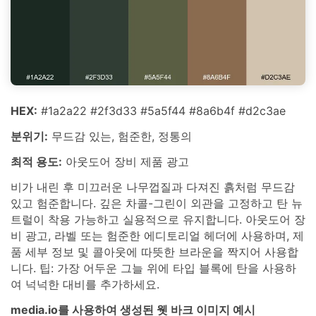
HEX:
#1a2a22 #2f3d33 #5a5f44 #8a6b4f #d2c3ae
분위기:
무드감 있는, 험준한, 정통의
최적 용도:
아웃도어 장비 제품 광고
비가 내린 후 미끄러운 나무껍질과 다져진 흙처럼 무드감
있고 험준합니다. 깊은 차콜-그린이 외관을 고정하고 탄 뉴
트럴이 착용 가능하고 실용적으로 유지합니다. 아웃도어 장
비 광고, 라벨 또는 험준한 에디토리얼 헤더에 사용하며, 제
품 세부 정보 및 콜아웃에 따뜻한 브라운을 짝지어 사용합
니다. 팁: 가장 어두운 그늘 위에 타입 블록에 탄을 사용하
여 넉넉한 대비를 추가하세요.
media.io를 사용하여 생성된 웻 바크 이미지 예시