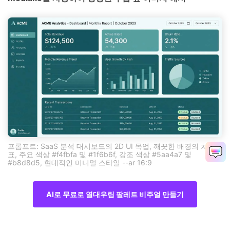
프롬프트: SaaS 분석 대시보드의 2D UI 목업, 깨끗한 배경의 차트와
표, 주요 색상 #f4fbfa 및 #1f6b6f, 강조 색상 #5aa4a7 및
#b8d8d5, 현대적인 미니멀 스타일 --ar 16:9
AI로 무료로 열대우림 팔레트 비주얼 만들기