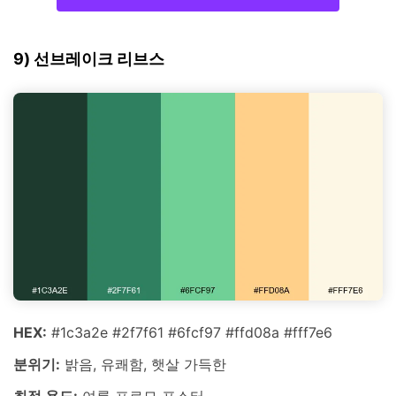
9) 선브레이크 리브스
HEX:
#1c3a2e #2f7f61 #6fcf97 #ffd08a #fff7e6
분위기:
밝음, 유쾌함, 햇살 가득한
최적 용도:
여름 프로모 포스터