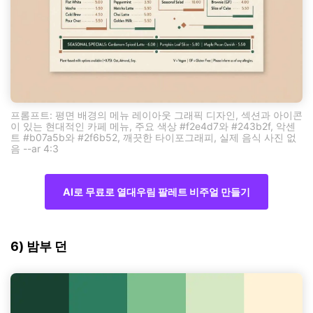
프롬프트: 평면 배경의 메뉴 레이아웃 그래픽 디자인, 섹션과 아이콘
이 있는 현대적인 카페 메뉴, 주요 색상 #f2e4d7와 #243b2f, 악센
트 #b07a5b와 #2f6b52, 깨끗한 타이포그래피, 실제 음식 사진 없
음 --ar 4:3
AI로 무료로 열대우림 팔레트 비주얼 만들기
6) 밤부 던