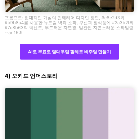
프롬프트: 현대적인 거실의 인테리어 디자인 장면, #e8e2d3와
#b9b8a4를 사용한 뉴트럴 벽과 소파, 쿠션과 장식품에 #2a3b2f와
#7c8b63의 악센트, 부드러운 자연광, 일관된 자연스러운 스타일링
--ar 16:9
AI로 무료로 열대우림 팔레트 비주얼 만들기
4) 오키드 언더스토리