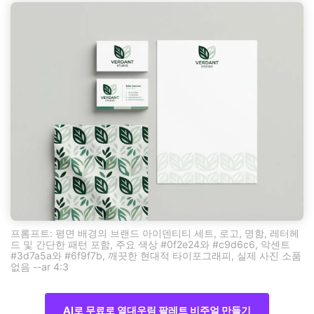
프롬프트: 평면 배경의 브랜드 아이덴티티 세트, 로고, 명함, 레터헤
드 및 간단한 패턴 포함, 주요 색상 #0f2e24와 #c9d6c6, 악센트
#3d7a5a와 #6f9f7b, 깨끗한 현대적 타이포그래피, 실제 사진 소품
없음 --ar 4:3
AI로 무료로 열대우림 팔레트 비주얼 만들기