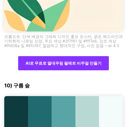
프롬프트: 단색 배경의 그래픽 디자인 홍보 포스터, 굵은 헤드라인과
기하학적 나뭇잎 모양, 주요 색상 #2f7f61 및 #fff7e6, 강조 색상
#ffd08a 및 #6fcf97, 깔끔하고 현대적인 구성, 사진 없음 --ar 4:3
AI로 무료로 열대우림 팔레트 비주얼 만들기
10) 구름 숲