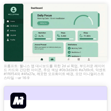
프롬프트: 웰니스 앱 대시보드를 위한 2d ui 목업, 부드러운 레이어
드 카드와 간단한 아이콘, 주요 색상 #0b3d2e와 #a7d9c6, 악센트
#1f6f54와 #4fa27a, 깨끗한 오프화이트 배경, 모던 미니멀리스트
스타일 --ar 16:9