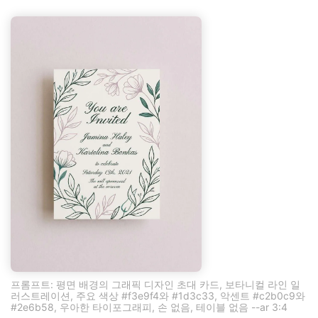
프롬프트: 평면 배경의 그래픽 디자인 초대 카드, 보타니컬 라인 일
러스트레이션, 주요 색상 #f3e9f4와 #1d3c33, 악센트 #c2b0c9와
#2e6b58, 우아한 타이포그래피, 손 없음, 테이블 없음 --ar 3:4