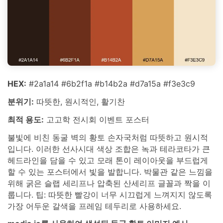
HEX:
#2a1a14 #6b2f1a #b14b2a #d7a15a #f3e3c9
분위기:
따뜻한, 원시적인, 활기찬
최적 용도:
고고학 전시회 이벤트 포스터
불빛에 비친 동굴 벽의 황토 손자국처럼 따뜻하고 원시적
입니다. 이러한 선사시대 색상 조합은 녹과 테라코타가 큰
헤드라인을 담을 수 있고 모래 톤이 레이아웃을 부드럽게
할 수 있는 포스터에서 빛을 발합니다. 박물관 같은 느낌을
위해 굵은 슬랩 세리프나 압축된 산세리프 글꼴과 짝을 이
룹니다. 팁: 따뜻한 빨강이 너무 시끄럽게 느껴지지 않도록
가장 어두운 갈색을 프레임 테두리로 사용하세요.