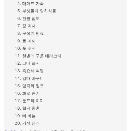
매머드 가죽
부싯돌과 양치식물
잔불 점토
강 미사
구석기 안료
돌 이끼
숯 수지
햇볕에 구운 테라코타
고대 습지
흑요석 여명
갈대 바구니
암각화 잉크
화로 연기
툰드라 이끼
협곡 황혼
뼈 바늘
거석 안개