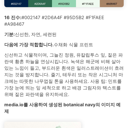
16 진수:
#002147 #2D6A4F #95D5B2 #F1FAEE
#A98467
기분:
신선한, 자연, 세련된
다음에 가장 적합합니다.
수채화 식물 프린트
신선하고 식물적이며, 그늘진 정원, 유칼립투스 잎, 짙은 파
란색 황혼 하늘을 연상시킵니다. 녹색은 해군에 비해 살아
있는 느낌이 들고, 부드러운 흰색은 일러스트레이션이 흐려
지는 것을 방지합니다. 줄기, 테두리 또는 작은 시그니처 마
크에는 따뜻한 나무껍질 톤을 사용하세요. 사용 팁: 민트를
가장 눈에 띄는 잎 세척으로 하고 배경 그림자와 텍스트를
위해 짙은 파란색을 유지하세요.
media.io를 사용하여 생성된 botanical navy의 이미지 예
제