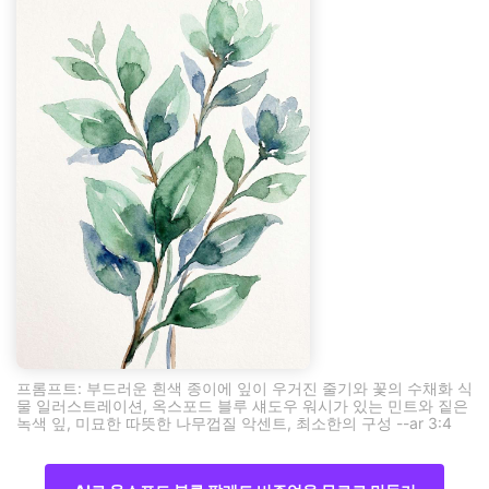
프롬프트: 부드러운 흰색 종이에 잎이 우거진 줄기와 꽃의 수채화 식
물 일러스트레이션, 옥스포드 블루 섀도우 워시가 있는 민트와 짙은
녹색 잎, 미묘한 따뜻한 나무껍질 악센트, 최소한의 구성 --ar 3:4