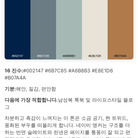
16 진수:
#002147 #6B7C85 #A6B8B3 #E8E1D6
#B07A4A
기분:
해안, 질감, 편안함
다음에 가장 적합합니다.
남성복 룩북 및 라이프스타일 블로
그
차분하고 촉감이 느껴지는 이 톤은 소금 공기, 짠 트위드,
풍화된 부두를 떠올리게 합니다. 네이비 앵커는 구조를 더
하는 반면 슬레이트와 린넨은 페이지를 통풍이 잘 되고 편