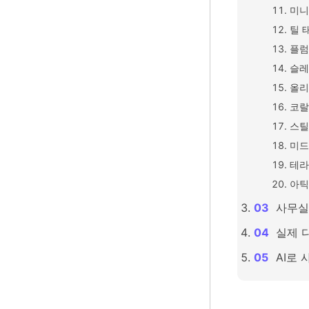
미니
틸 
플럼
슬레
올리
코랄
스틸
미드
테라
아틱
사무실
실제 
AI로