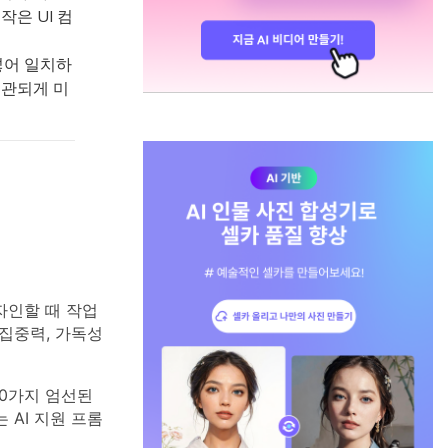
작은 UI 컴
여넣어 일치하
일관되게 미
자인할 때 작업
집중력, 가독성
20가지 엄선된
AI 지원 프롬