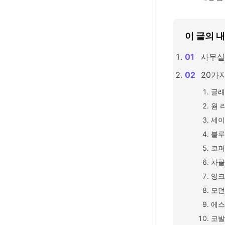
이 글의 
사무실
20가
글래
웜 
세이
블루
코퍼
차콜
잉크
모던
에스
코발