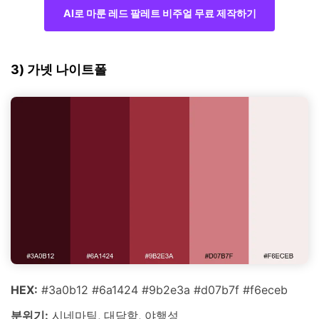
AI로 마룬 레드 팔레트 비주얼 무료 제작하기
3) 가넷 나이트폴
HEX:
#3a0b12 #6a1424 #9b2e3a #d07b7f #f6eceb
분위기:
시네마틱, 대담함, 야행성