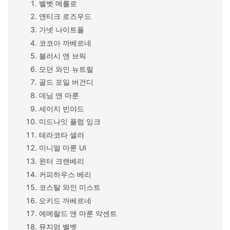
벨벳 메를로
앤티크 로즈우드
가넷 나이트폴
코코아 까베르네
블러시 앤 브릭
모던 와인 뉴트럴
골드 포일 버건디
데님 앤 마룬
세이지 빈야드
미드나잇 플럼 잉크
테라코타 셀러
미니멀 마룬 UI
윈터 크랜베리
커피하우스 베리
코스탈 와인 미스트
오키드 까베르네
에메랄드 앤 마룬 악센트
뮤지엄 벨벳