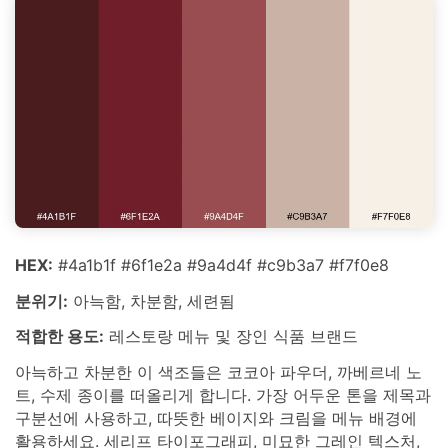
HEX:
#4a1b1f #6f1e2a #9a4d4f #c9b3a7 #f7f0e8
분위기:
아늑함, 차분함, 세련됨
적합한 용도:
레스토랑 메뉴 및 장인 식품 브랜드
아늑하고 차분한 이 색조들은 코코아 파우더, 까베르네 노
트, 수제 종이를 떠올리게 합니다. 가장 어두운 톤을 제목과
구분선에 사용하고, 따뜻한 베이지와 크림을 메뉴 배경에
활용하세요. 세리프 타이포그래피, 미묘한 그레인 텍스처,