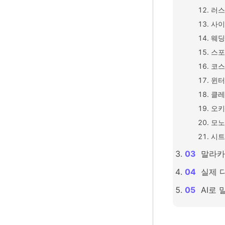
러스
사이
웨딩
스포
코스
윈터
클레
오키
모노
시트
말라카
실제 
AI로