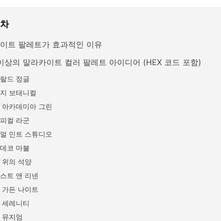
목차
이트 팔레트가 효과적인 이유
 이상의 말라카이트 컬러 팔레트 아이디어 (HEX 코드 포함)
랄드 정글
지 보태니컬
 아카데미아 그린
피컬 라군
멀 민트 스튜디오
데코 마블
 위의 석양
스트 앤 리넨
 가든 나이트
 세레니티
 뮤지엄