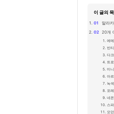
이 글의 
말라카
20개
에메
빈티
다크
트로
미니
아르
녹색
포레
네온
스파
모던