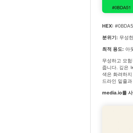
HEX:
#0BDA5
분위기:
무성한
최적 용도:
아웃
무성하고 모험적
줍니다. 깊은 
색은 화려하지 
드라인 밑줄과
media.io