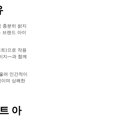
유
 충분히 밝지
는 브랜드 아이
이트)으로 작용
레이지—과 함께
어울려 인간적이
적이며 상쾌한
트 아