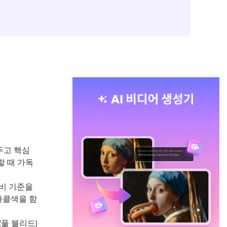
두고 핵심
할 때 가독
비 기준을
차콜색을 함
풀 블리드)