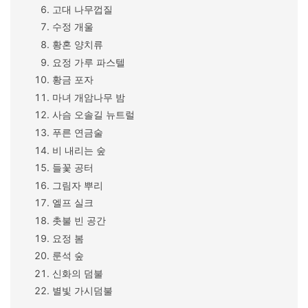
고대 나무껍질
수정 개울
황혼 양치류
요정 가루 파스텔
황금 포자
마녀 개암나무 밤
사슴 오솔길 뉴트럴
푸른 연금술
비 내리는 숲
들꽃 공터
그림자 뿌리
엘프 실크
촛불 빈 공간
요정 봄
룬석 숲
신화의 덤불
별빛 가시덤불