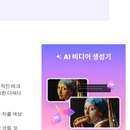
대적인 테크
용한 다재다
 차콜 색상
크림, 또