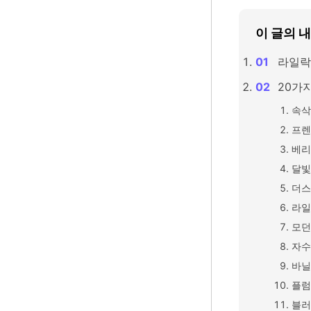
이 글의 
라일락
20가
속삭
프렌
베리
달빛
더스
라일
모던
자수
바닐
플럼
블러