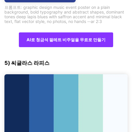
프롬프트: graphic design music event poster on a plain
background, bold typography and abstract shapes, dominant
tones deep lapis blues with saffron accent and minimal black
text, flat vector style, no photos, no hands --ar 2:3
AI로 청금석 팔레트 비주얼을 무료로 만들기
5) 씨글라스 라피스