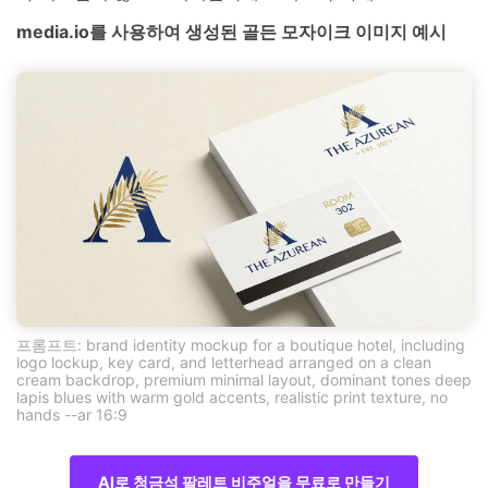
media.io를 사용하여 생성된 골든 모자이크 이미지 예시
프롬프트: brand identity mockup for a boutique hotel, including
logo lockup, key card, and letterhead arranged on a clean
cream backdrop, premium minimal layout, dominant tones deep
lapis blues with warm gold accents, realistic print texture, no
hands --ar 16:9
AI로 청금석 팔레트 비주얼을 무료로 만들기