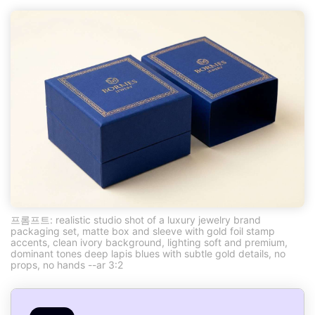
프롬프트: realistic studio shot of a luxury jewelry brand
packaging set, matte box and sleeve with gold foil stamp
accents, clean ivory background, lighting soft and premium,
dominant tones deep lapis blues with subtle gold details, no
props, no hands --ar 3:2