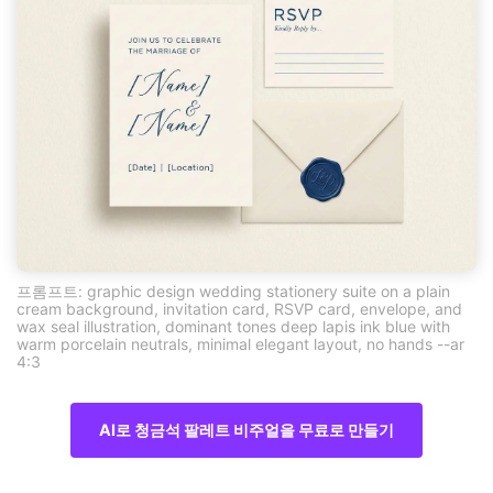
프롬프트: graphic design wedding stationery suite on a plain
cream background, invitation card, RSVP card, envelope, and
wax seal illustration, dominant tones deep lapis ink blue with
warm porcelain neutrals, minimal elegant layout, no hands --ar
4:3
AI로 청금석 팔레트 비주얼을 무료로 만들기