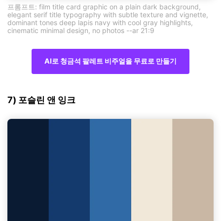
프롬프트: film title card graphic on a plain dark background,
elegant serif title typography with subtle texture and vignette,
dominant tones deep lapis navy with cool gray highlights,
cinematic minimal design, no photos --ar 21:9
AI로 청금석 팔레트 비주얼을 무료로 만들기
7) 포슬린 앤 잉크