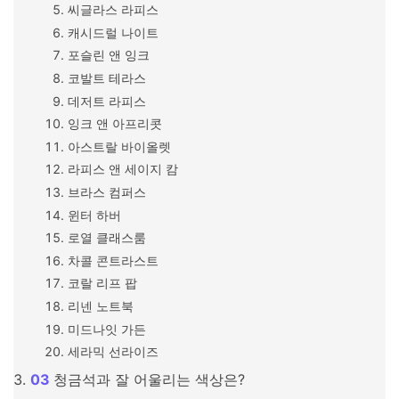
씨글라스 라피스
캐시드럴 나이트
포슬린 앤 잉크
코발트 테라스
데저트 라피스
잉크 앤 아프리콧
아스트랄 바이올렛
라피스 앤 세이지 캄
브라스 컴퍼스
윈터 하버
로열 클래스룸
차콜 콘트라스트
코랄 리프 팝
리넨 노트북
미드나잇 가든
세라믹 선라이즈
청금석과 잘 어울리는 색상은?