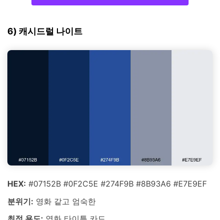
6) 캐시드럴 나이트
HEX:
#07152B #0F2C5E #274F9B #8B93A6 #E7E9EF
분위기:
영화 같고 엄숙한
최적 용도:
영화 타이틀 카드