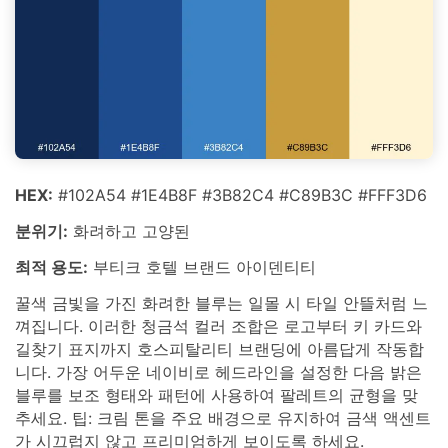
HEX:
#102A54 #1E4B8F #3B82C4 #C89B3C #FFF3D6
분위기:
화려하고 고양된
최적 용도:
부티크 호텔 브랜드 아이덴티티
꿀색 금빛을 가진 화려한 블루는 일몰 시 타일 안뜰처럼 느
껴집니다. 이러한 청금석 컬러 조합은 로고부터 키 카드와
길찾기 표지까지 호스피탈리티 브랜딩에 아름답게 작동합
니다. 가장 어두운 네이비로 헤드라인을 설정한 다음 밝은
블루를 보조 형태와 패턴에 사용하여 팔레트의 균형을 맞
추세요. 팁: 크림 톤을 주요 배경으로 유지하여 금색 액센트
가 시끄럽지 않고 프리미엄하게 보이도록 하세요.