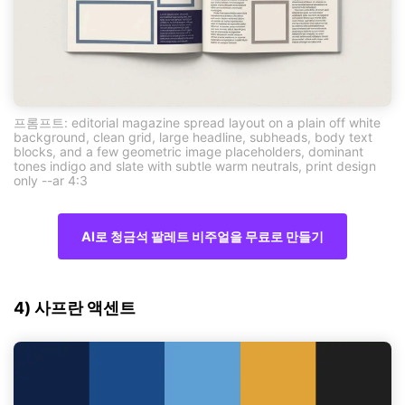
프롬프트: editorial magazine spread layout on a plain off white
background, clean grid, large headline, subheads, body text
blocks, and a few geometric image placeholders, dominant
tones indigo and slate with subtle warm neutrals, print design
only --ar 4:3
AI로 청금석 팔레트 비주얼을 무료로 만들기
4) 사프란 액센트