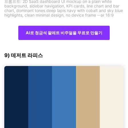
프롬프트: 2D SaaS dashboard UI mockup on a plain white
background, sidebar navigation, KPI cards, line chart and bar
chart, dominant tones deep lapis navy with cobalt and sky blue
highlights, clean minimal design, no device frame --ar 16:9
AI로 청금석 팔레트 비주얼을 무료로 만들기
9) 데저트 라피스