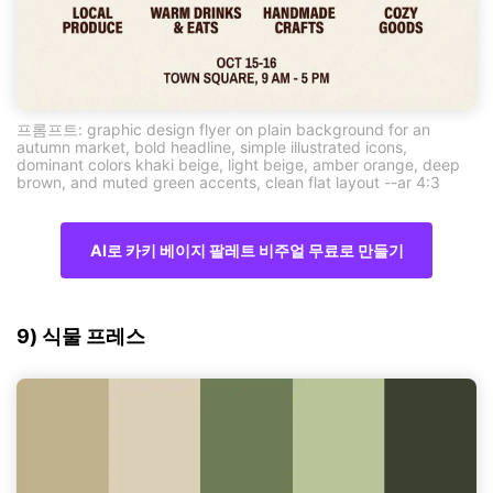
프롬프트: graphic design flyer on plain background for an
autumn market, bold headline, simple illustrated icons,
dominant colors khaki beige, light beige, amber orange, deep
brown, and muted green accents, clean flat layout --ar 4:3
AI로 카키 베이지 팔레트 비주얼 무료로 만들기
9) 식물 프레스