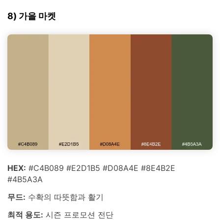
8) 가을 마켓
HEX:
#C4B089 #E2D1B5 #D08A4E #8E4B2E
#4B5A3A
무드:
수확의 따뜻함과 활기
최적 용도:
시즌 프로모션 전단