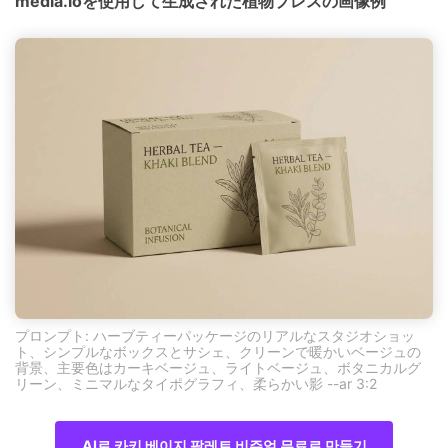
media.ioを使用して生成された植物プレスの画像例
プロンプト: ハーブティーパッケージのリアルなスタジオショッ
ト、シンプルなボックスとサシェ、クリーンで暖かいベージュの
背景、主要色はカーキベージュ、ライトベージュ、ボタニカルグ
リーン、ミニマルなタイポグラフィ、柔らかい影 --ar 3:2
AI로 카키 베이지 팔레트 비주얼 무료로 만들기