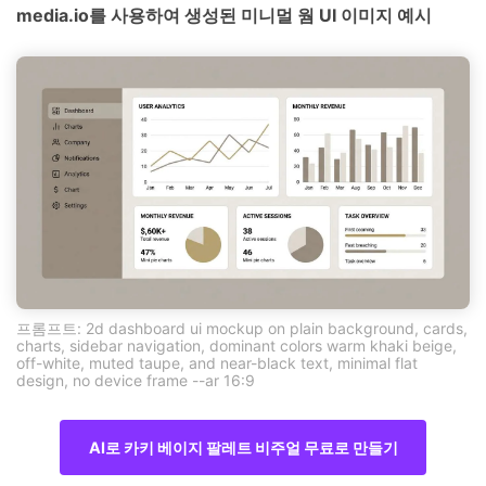
media.io를 사용하여 생성된 미니멀 웜 UI 이미지 예시
프롬프트: 2d dashboard ui mockup on plain background, cards,
charts, sidebar navigation, dominant colors warm khaki beige,
off-white, muted taupe, and near-black text, minimal flat
design, no device frame --ar 16:9
AI로 카키 베이지 팔레트 비주얼 무료로 만들기