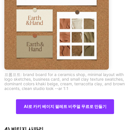
프롬프트: brand board for a ceramics shop, minimal layout with
logo sketches, business card, and small clay texture swatches,
dominant colors khaki beige, cream, terracotta clay, and brown
accents, clean studio look --ar 1:1
AI로 카키 베이지 팔레트 비주얼 무료로 만들기
4) 빈티지 사파리