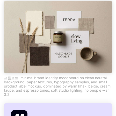
프롬프트: minimal brand identity moodboard on clean neutral
background, paper textures, typography samples, and small
product label mockup, dominated by warm khaki beige, cream,
taupe, and espresso tones, soft studio lighting, no people --ar
3:2