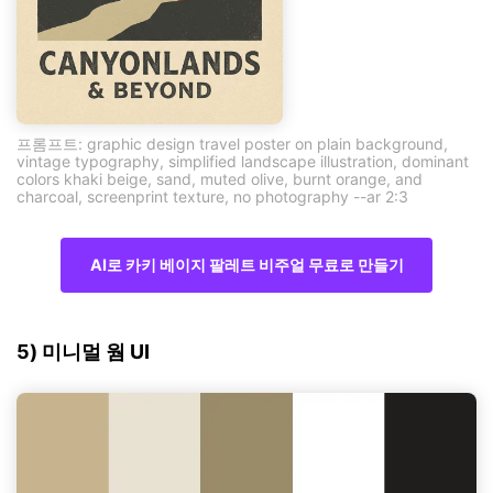
프롬프트: graphic design travel poster on plain background,
vintage typography, simplified landscape illustration, dominant
colors khaki beige, sand, muted olive, burnt orange, and
charcoal, screenprint texture, no photography --ar 2:3
AI로 카키 베이지 팔레트 비주얼 무료로 만들기
5) 미니멀 웜 UI