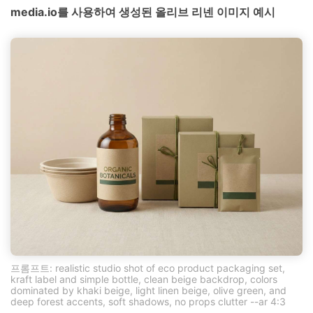
media.io를 사용하여 생성된 올리브 리넨 이미지 예시
프롬프트: realistic studio shot of eco product packaging set,
kraft label and simple bottle, clean beige backdrop, colors
dominated by khaki beige, light linen beige, olive green, and
deep forest accents, soft shadows, no props clutter --ar 4:3