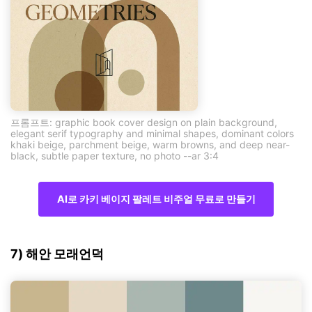
프롬프트: graphic book cover design on plain background,
elegant serif typography and minimal shapes, dominant colors
khaki beige, parchment beige, warm browns, and deep near-
black, subtle paper texture, no photo --ar 3:4
AI로 카키 베이지 팔레트 비주얼 무료로 만들기
7) 해안 모래언덕