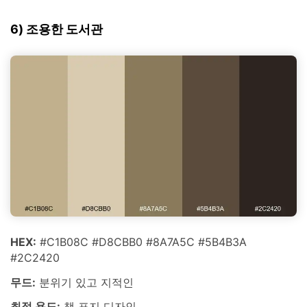
6) 조용한 도서관
HEX:
#C1B08C #D8CBB0 #8A7A5C #5B4B3A
#2C2420
무드:
분위기 있고 지적인
최적 용도:
책 표지 디자인