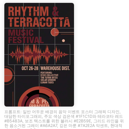
프롬프트: 일반 어두운 배경의 음악 이벤트 포스터 그래픽 디자인,
대담한 타이포그래피, 주요 색상 검은색 #1F1C1D와 테라코타 레드
#B5483A, 보조 텍스트를 위한 블러시 #E2B59E, 그리드 라인을 위
한 음소거된 그레이 #A6A2A7, 깊은 마룬 #7A2E2A 악센트, 현대적