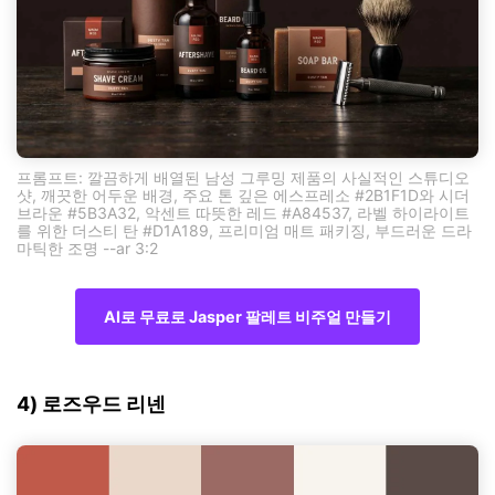
프롬프트: 깔끔하게 배열된 남성 그루밍 제품의 사실적인 스튜디오
샷, 깨끗한 어두운 배경, 주요 톤 깊은 에스프레소 #2B1F1D와 시더
브라운 #5B3A32, 악센트 따뜻한 레드 #A84537, 라벨 하이라이트
를 위한 더스티 탄 #D1A189, 프리미엄 매트 패키징, 부드러운 드라
마틱한 조명 --ar 3:2
AI로 무료로 Jasper 팔레트 비주얼 만들기
4) 로즈우드 리넨