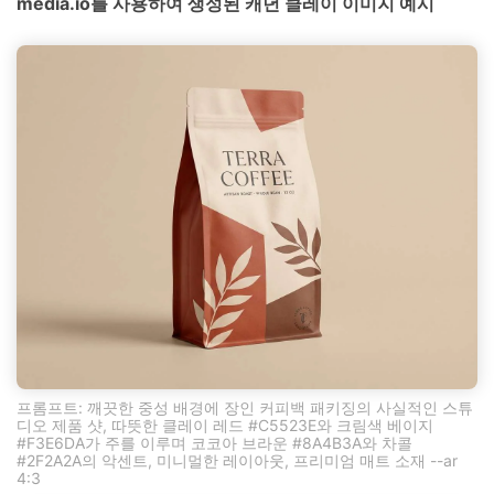
media.io를 사용하여 생성된 캐년 클레이 이미지 예시
프롬프트: 깨끗한 중성 배경에 장인 커피백 패키징의 사실적인 스튜
디오 제품 샷, 따뜻한 클레이 레드 #C5523E와 크림색 베이지
#F3E6DA가 주를 이루며 코코아 브라운 #8A4B3A와 차콜
#2F2A2A의 악센트, 미니멀한 레이아웃, 프리미엄 매트 소재 --ar
4:3