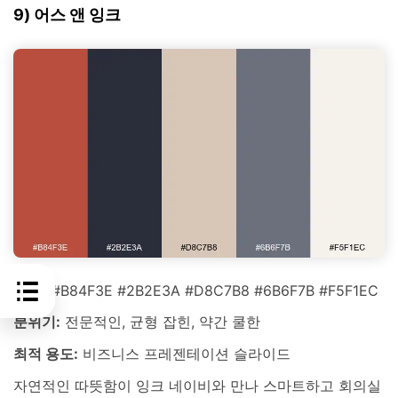
9) 어스 앤 잉크
HEX:
#B84F3E #2B2E3A #D8C7B8 #6B6F7B #F5F1EC
분위기:
전문적인, 균형 잡힌, 약간 쿨한
최적 용도:
비즈니스 프레젠테이션 슬라이드
자연적인 따뜻함이 잉크 네이비와 만나 스마트하고 회의실