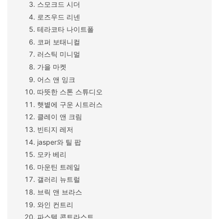
스모크드 시더
로즈우드 리넨
테라코타 나이트폴
코퍼 보태니컬
러스틱 미니멀
가을 마켓
어스 앤 잉크
따뜻한 스톤 스튜디오
햇볕에 구운 시트러스
클레이 앤 크림
빈티지 레저
jasper와 틸 팝
모카 베리
마운틴 트레일
갤러리 뉴트럴
브릭 앤 브라스
와인 컨트리
파스텔 콘트라스트