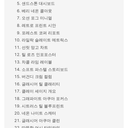
샌드스톤 대시보드
베리 네온 콜아웃
오션 포그 미니멀
레트로 프린트 시안
포레스트 코퍼 리포트
라일락 슬레이트 메트릭스
선릿 망고 차트
틸 로즈 인포포스터
차콜 라임 레이블
소프트 파스텔 스토리보드
버건디 크림 컬럼
글래시어 틸 클래리티
클레이 세이지 개요
그래파이트 아쿠아 포커스
시트러스 틸 블루프린트
네온 나이트 스캐터
글래시어 아쿠아 클린
따뜻한 어시 타임라인