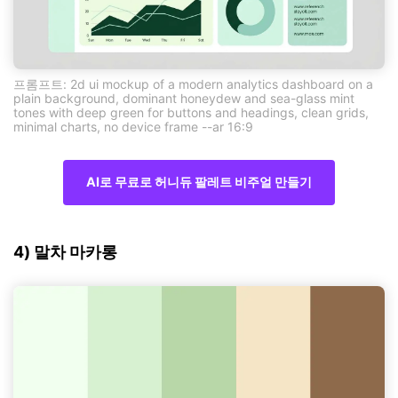
프롬프트: 2d ui mockup of a modern analytics dashboard on a
plain background, dominant honeydew and sea-glass mint
tones with deep green for buttons and headings, clean grids,
minimal charts, no device frame --ar 16:9
AI로 무료로 허니듀 팔레트 비주얼 만들기
4) 말차 마카롱