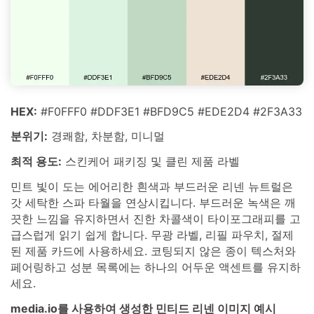
HEX:
#F0FFF0 #DDF3E1 #BFD9C5 #EDE2D4 #2F3A33
분위기:
경쾌함, 차분함, 미니멀
최적 용도:
스킨케어 패키징 및 클린 제품 라벨
민트 빛이 도는 에어리한 흰색과 부드러운 리넨 뉴트럴은
갓 세탁한 스파 타월을 연상시킵니다. 부드러운 녹색은 깨
끗한 느낌을 유지하면서 진한 차콜색이 타이포그래피를 고
급스럽게 읽기 쉽게 합니다. 무광 라벨, 리필 파우치, 절제
된 제품 카드에 사용하세요. 코팅되지 않은 종이 텍스처와
페어링하고 성분 목록에는 하나의 어두운 액센트를 유지하
세요.
media.io를 사용하여 생성한 민티드 리넨 이미지 예시