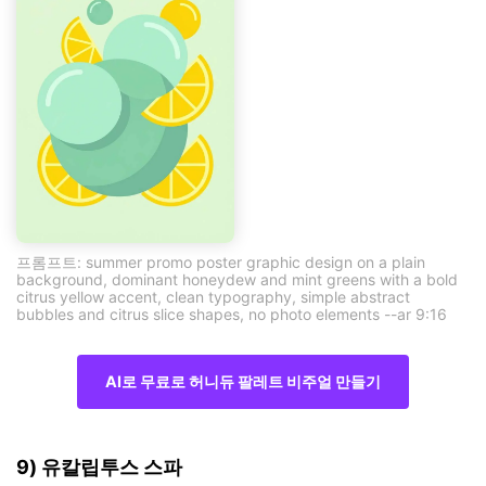
프롬프트: summer promo poster graphic design on a plain
background, dominant honeydew and mint greens with a bold
citrus yellow accent, clean typography, simple abstract
bubbles and citrus slice shapes, no photo elements --ar 9:16
AI로 무료로 허니듀 팔레트 비주얼 만들기
9) 유칼립투스 스파