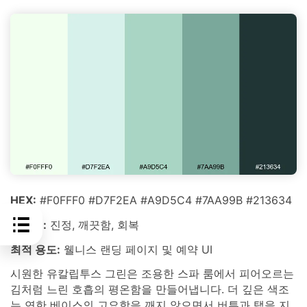
HEX:
#F0FFF0 #D7F2EA #A9D5C4 #7AA99B #213634
분위기:
진정, 깨끗함, 회복
최적 용도:
웰니스 랜딩 페이지 및 예약 UI
시원한 유칼립투스 그린은 조용한 스파 룸에서 피어오르는
김처럼 느린 호흡의 평온함을 만들어냅니다. 더 깊은 색조
는 연한 베이스의 고요함을 깨지 않으면서 버튼과 탭을 지