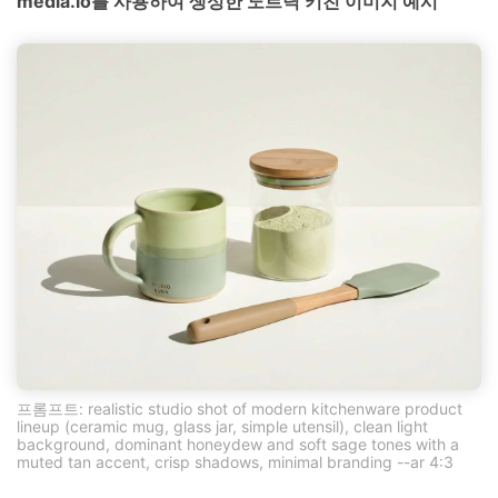
media.io를 사용하여 생성한 노르딕 키친 이미지 예시
프롬프트: realistic studio shot of modern kitchenware product
lineup (ceramic mug, glass jar, simple utensil), clean light
background, dominant honeydew and soft sage tones with a
muted tan accent, crisp shadows, minimal branding --ar 4:3