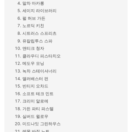
말차 마카롱
세이지 라이브러리
펄 허브 가든
노르딕 키친
시트러스 스프리츠
유칼립투스 스파
앤티크 청자
클라우디 피스타치오
메도우 모닝
녹차 스테이셔너리
앨러배스터 펀
빈티지 오차드
소프트 테크 민트
크리미 알로에
가든 파티 파스텔
실버드 윌로우
미드나잇 그린하우스
레몬 바질 노트