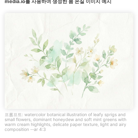
media.io를 사용하여 생성한 봄 온실 이미지 예시
프롬프트: watercolor botanical illustration of leafy sprigs and
small flowers, dominant honeydew and soft mint greens with
warm cream highlights, delicate paper texture, light and airy
composition --ar 4:3