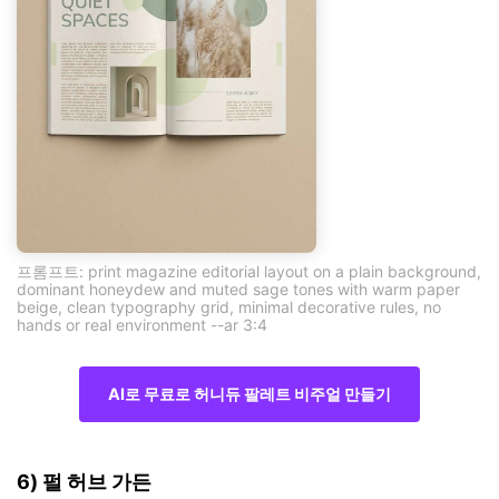
프롬프트: print magazine editorial layout on a plain background,
dominant honeydew and muted sage tones with warm paper
beige, clean typography grid, minimal decorative rules, no
hands or real environment --ar 3:4
AI로 무료로 허니듀 팔레트 비주얼 만들기
6) 펄 허브 가든