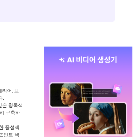
테리어, 브
.
깊은 청록색
확히 구축하
한 중성색
 포인트 색