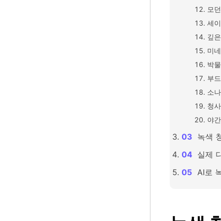
모던
세이
깊은
미네
박물
부드
소나
청사
야간
녹색 
실제 
AI로