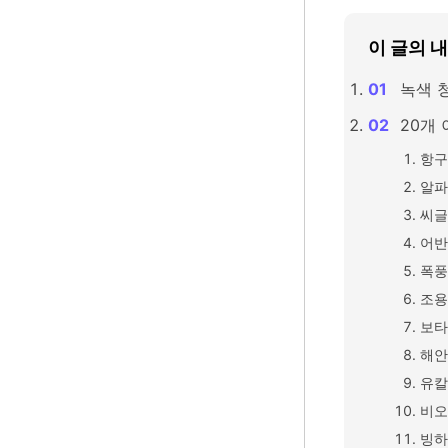
이 글의 
녹색 
20개 
항구
알파
씨글
어반
폭풍
조용
보타
해안
유칼
비오
빙하