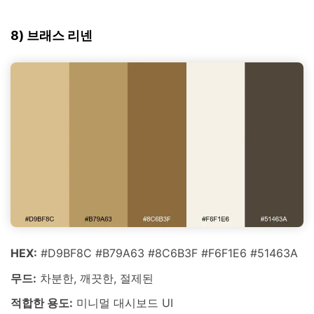
8) 브래스 리넨
HEX:
#D9BF8C #B79A63 #8C6B3F #F6F1E6 #51463A
무드:
차분한, 깨끗한, 절제된
적합한 용도:
미니멀 대시보드 UI