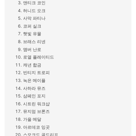
앤티크 코인
허니드 오크
사막 파티나
코퍼 실크
햇빛 유물
브래스 리넨
앰버 난로
로열 플레이티드
캐년 합금
빈티지 트로피
녹은 메이플
사하라 뮤즈
샴페인 포지
시트린 워크샵
뮤지엄 브론즈
가을 메달
아르데코 잉곳
스모크드 골드리프