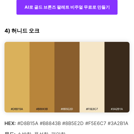
AI로 골드 브론즈 팔레트 비주얼 무료로 만들기
4) 허니드 오크
HEX:
#D8B15A #B8843B #8B5E2D #F5E6C7 #3A2B1A
무드:
소박한, 풍성한, 편안한