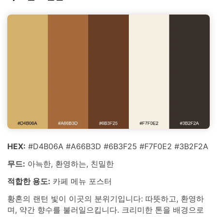
HEX:
#D4B06A #A66B3D #6B3F25 #F7F0E2 #3B2F2A
무드:
아늑한, 환영하는, 친밀한
적합한 용도:
카페 메뉴 포스터
황혼의 랜턴 빛이 이곳의 분위기입니다: 따뜻하고, 환영하
며, 약간 향수를 불러일으킵니다. 크리미한 톤을 배경으로