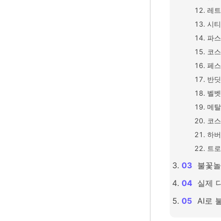
레트
시티
파스
코스
페스
반딧
벨벳
메탈
코스
하버
트로
불꽃놀
실제 
AI로