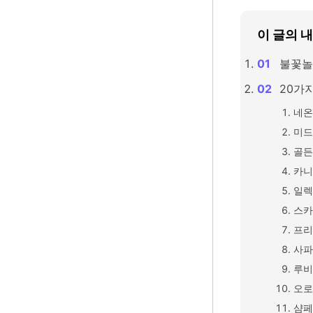
이 글의 
불꽃놀
20가
네온
미드
골든
카니
일렉
스카
프리
사파
루비
오로
샴페