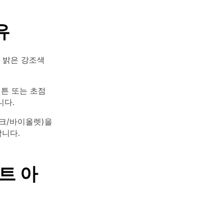
유
 밝은 강조색
버튼 또는 초점
니다.
크/바이올렛)을
니다.
트 아