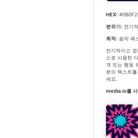
HEX:
#0B0F2E
분위기:
전기적
최적:
음악 페
전기적이고 경
스로 사용한 
격 또는 행동 
분의 텍스트를
세요.
media.io