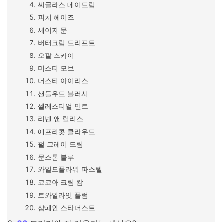
씨글라스 데이드림
피치 헤이즈
세이지 문
버터크림 드리프트
오팔 스카이
미스티 모브
더스티 아이리스
샌들우드 블러시
셀레스티얼 민트
리넨 앤 릴리스
애프리콧 클라우드
펄 그레이 드림
문스톤 블루
와일드플라워 파스텔
코코아 크림 캄
트와일라잇 플럼
샴페인 스타더스트