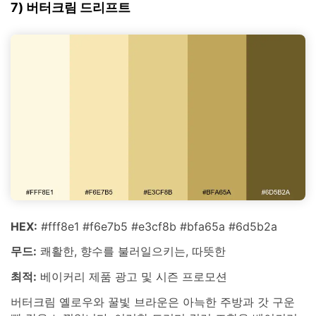
7) 버터크림 드리프트
HEX:
#fff8e1 #f6e7b5 #e3cf8b #bfa65a #6d5b2a
무드:
쾌활한, 향수를 불러일으키는, 따뜻한
최적:
베이커리 제품 광고 및 시즌 프로모션
버터크림 옐로우와 꿀빛 브라운은 아늑한 주방과 갓 구운