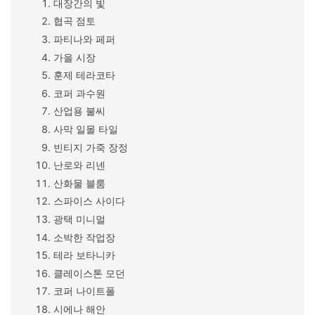
대장간의 빛
협곡 점토
파티나와 페퍼
가을 시장
훈제 테라코타
코퍼 과수원
산업용 불씨
사막 일몰 타일
빈티지 가죽 장정
난로와 리넨
산화물 블룸
스파이스 사이다
광택 미니멀
소박한 작업장
테라 보타니카
클레이스톤 모던
코퍼 나이트폴
시에나 해안