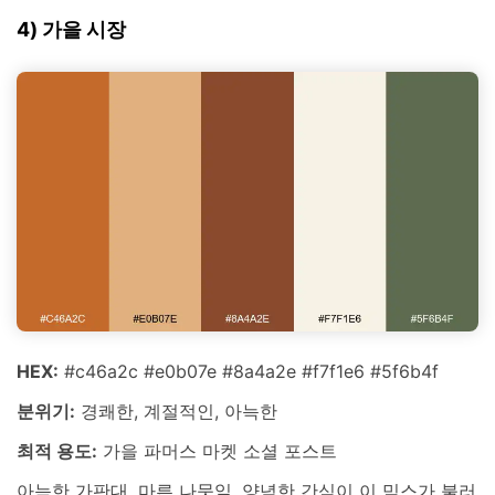
4) 가을 시장
HEX:
#c46a2c #e0b07e #8a4a2e #f7f1e6 #5f6b4f
분위기:
경쾌한, 계절적인, 아늑한
최적 용도:
가을 파머스 마켓 소셜 포스트
아늑한 가판대, 마른 나뭇잎, 양념한 간식이 이 믹스가 불러