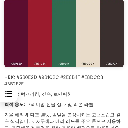
HEX:
#5B0E2D #9B1C2C #2E6B4F #E8DCC8
#3B2F2F
분위기:
럭셔리한, 깊은, 로맨틱한
최적 용도:
프리미엄 선물 상자 및 리본 라벨
겨울 베리와 다크 벨벳, 솔잎을 연상시키는 고급스럽고 깊
은 색감입니다. 자두색과 베리 레드를 주요 톤으로 사용하
고, 크림색을 제품명을 위한 조용한 배경으로 활용하세요.