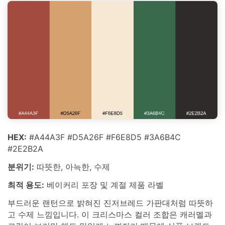
HEX:
#A44A3F #D5A26F #F6E8D5 #3A6B4C
#2E2B2A
분위기:
따뜻한, 아늑한, 수제
최적 용도:
베이커리 포장 및 계절 제품 라벨
부드러운 랜턴으로 밝혀진 진저브레드 가판대처럼 따뜻하
고 수제 느낌입니다. 이 크리스마스 컬러 조합은 캐러멜과