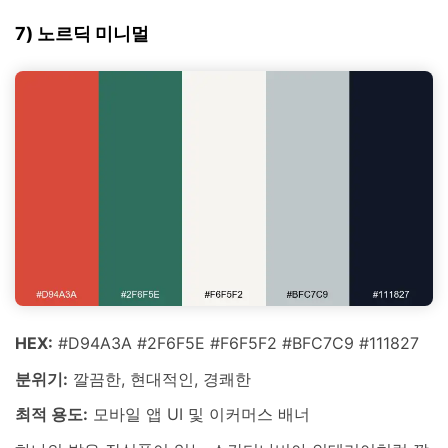
7) 노르딕 미니멀
HEX:
#D94A3A #2F6F5E #F6F5F2 #BFC7C9 #111827
분위기:
깔끔한, 현대적인, 경쾌한
최적 용도:
모바일 앱 UI 및 이커머스 배너