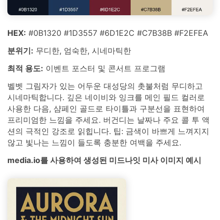
HEX:
#0B1320 #1D3557 #6D1E2C #C7B38B #F2EFEA
분위기:
무디한, 엄숙한, 시네마틱한
최적 용도:
이벤트 포스터 및 콘서트 프로그램
벨벳 그림자가 있는 어두운 대성당의 촛불처럼 무디하고
시네마틱합니다. 깊은 네이비와 잉크를 메인 필드 컬러로
사용한 다음, 샴페인 골드로 타이틀과 구분선을 표현하여
프리미엄한 느낌을 주세요. 버건디는 날짜나 주요 콜 투 액
션의 극적인 강조로 읽힙니다. 팁: 금색이 바쁘게 느껴지지
않고 빛나는 느낌이 들도록 충분한 여백을 주세요.
media.io를 사용하여 생성된 미드나잇 미사 이미지 예시