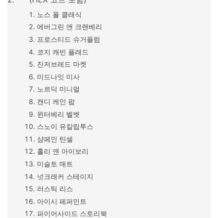
노스 폴 클래식
에버그린 앤 크랜베리
프로스티드 슈거플럼
코지 캐빈 플래드
진저브레드 마켓
미드나잇 미사
노르딕 미니멀
캔디 케인 팝
윈터베리 벨벳
스노이 유칼립투스
샴페인 틴셀
홀리 앤 아이보리
미슬토 매트
넛크래커 스테이지
러스틱 리스
아이시 페퍼민트
파이어사이드 스토리북