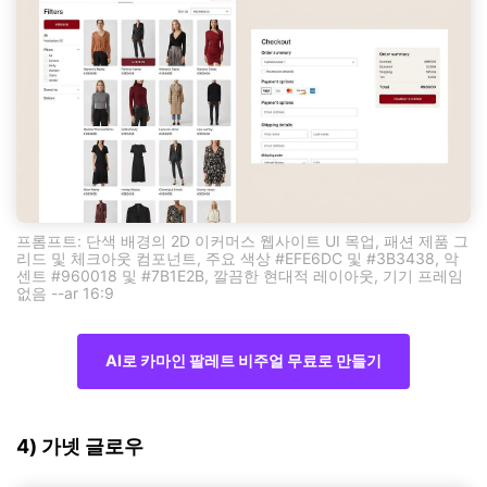
프롬프트: 단색 배경의 2D 이커머스 웹사이트 UI 목업, 패션 제품 그
리드 및 체크아웃 컴포넌트, 주요 색상 #EFE6DC 및 #3B3438, 악
센트 #960018 및 #7B1E2B, 깔끔한 현대적 레이아웃, 기기 프레임
없음 --ar 16:9
AI로 카마인 팔레트 비주얼 무료로 만들기
4) 가넷 글로우