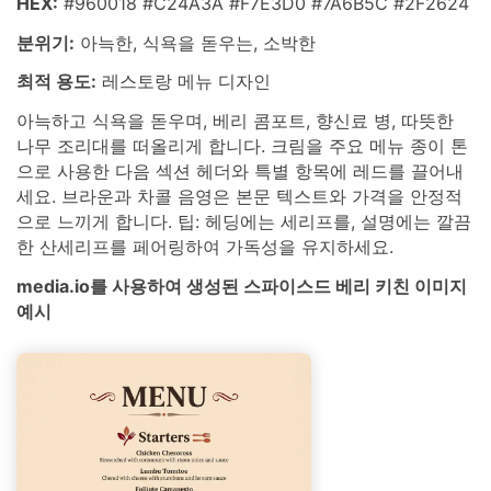
HEX:
#960018 #C24A3A #F7E3D0 #7A6B5C #2F2624
분위기:
아늑한, 식욕을 돋우는, 소박한
최적 용도:
레스토랑 메뉴 디자인
아늑하고 식욕을 돋우며, 베리 콤포트, 향신료 병, 따뜻한
나무 조리대를 떠올리게 합니다. 크림을 주요 메뉴 종이 톤
으로 사용한 다음 섹션 헤더와 특별 항목에 레드를 끌어내
세요. 브라운과 차콜 음영은 본문 텍스트와 가격을 안정적
으로 느끼게 합니다. 팁: 헤딩에는 세리프를, 설명에는 깔끔
한 산세리프를 페어링하여 가독성을 유지하세요.
media.io를 사용하여 생성된 스파이스드 베리 키친 이미지
예시