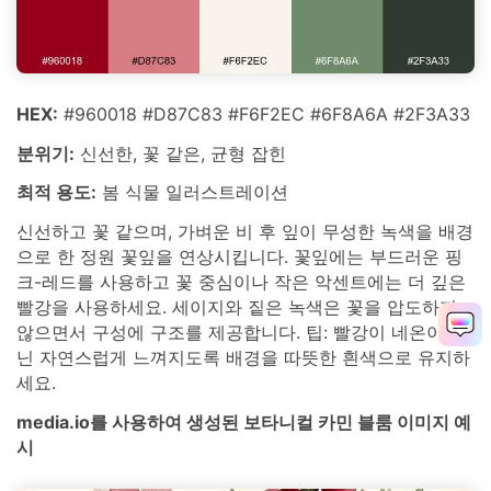
HEX:
#960018 #D87C83 #F6F2EC #6F8A6A #2F3A33
분위기:
신선한, 꽃 같은, 균형 잡힌
최적 용도:
봄 식물 일러스트레이션
신선하고 꽃 같으며, 가벼운 비 후 잎이 무성한 녹색을 배경
으로 한 정원 꽃잎을 연상시킵니다. 꽃잎에는 부드러운 핑
크-레드를 사용하고 꽃 중심이나 작은 악센트에는 더 깊은
빨강을 사용하세요. 세이지와 짙은 녹색은 꽃을 압도하지
않으면서 구성에 구조를 제공합니다. 팁: 빨강이 네온이 아
닌 자연스럽게 느껴지도록 배경을 따뜻한 흰색으로 유지하
세요.
media.io를 사용하여 생성된 보타니컬 카민 블룸 이미지 예
시