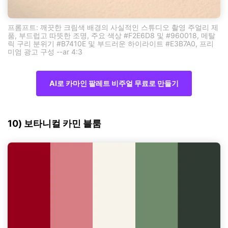
프롬프트: 깨끗한 크림색 배경의 사실적인 스튜디오 촬영 주얼리 제
품, 부드럽고 따뜻한 조명, 주요 색상 #F2E6D8 및 #960018, 메탈
릭 구리 분위기 #B7410E 및 부드러운 하이라이트 #E3B7A0, 프리
미엄 광고 구성 --ar 4:3
AI로 카마인 팔레트 비주얼 무료로 만들기
10) 보타니컬 카민 블룸