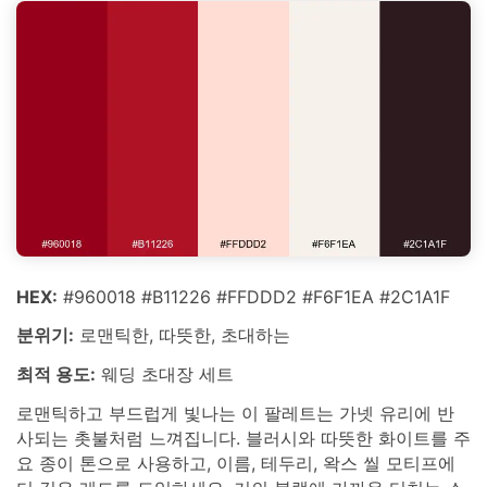
HEX:
#960018 #B11226 #FFDDD2 #F6F1EA #2C1A1F
분위기:
로맨틱한, 따뜻한, 초대하는
최적 용도:
웨딩 초대장 세트
로맨틱하고 부드럽게 빛나는 이 팔레트는 가넷 유리에 반
사되는 촛불처럼 느껴집니다. 블러시와 따뜻한 화이트를 주
요 종이 톤으로 사용하고, 이름, 테두리, 왁스 씰 모티프에