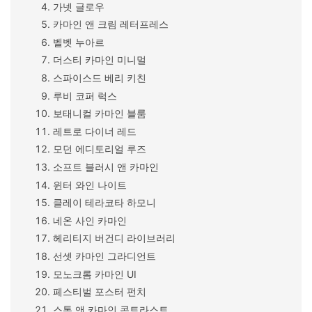
가넷 글로우
카마인 앤 크림 레터프레스
벨벳 누아르
더스티 카마인 미니멀
스파이스드 베리 키친
루비 코퍼 럭스
보태니컬 카마인 블룸
레트로 다이너 레드
모던 에디토리얼 루즈
소프트 블러시 앤 카마인
윈터 와인 나이트
클레이 테라코타 하모니
네온 사인 카마인
헤리티지 버건디 라이브러리
선셋 카마인 그라디언트
모노크롬 카마인 UI
페스티벌 포스터 펀치
스톤 앤 카마인 콘트라스트