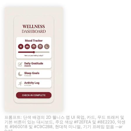
프롬프트: 단색 배경의 2D 웰니스 앱 UI 목업, 카드, 무드 트래커 및
기본 버튼이 있는 대시보드, 주요 색상 #F2EFEA 및 #8E2230, 악센
트 #960018 및 #C9C2B8, 현대적 미니멀, 기기 프레임 없음 --ar