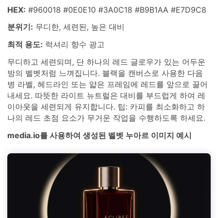
HEX:
#960018 #0E0E10 #3A0C18 #B9B1AA #E7D9C8
분위기:
무디한, 세련된, 높은 대비
최적 용도:
럭셔리 향수 광고
무디하고 세련되며, 단 하나의 레드 글로우가 있는 어두운
방의 벨벳처럼 느껴집니다. 블랙을 캔버스로 사용한 다음
병 라벨, 헤드라인 또는 얇은 프레임에 레드를 앞으로 끌어
내세요. 따뜻한 라이트 뉴트럴은 대비를 부드럽게 하여 레
이아웃을 세련되게 유지합니다. 팁: 카피를 최소화하고 하
나의 레드 초점 요소가 무거운 작업을 수행하도록 하세요.
media.io를 사용하여 생성된 벨벳 누아르 이미지 예시