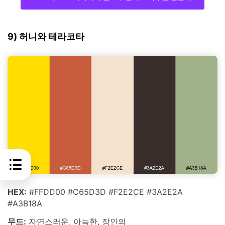
9) 허니와 테라코타
HEX:
#FFDD00 #C65D3D #F2E2CE #3A2E2A
#A3B18A
무드:
자연스러운, 아늑한, 장인의