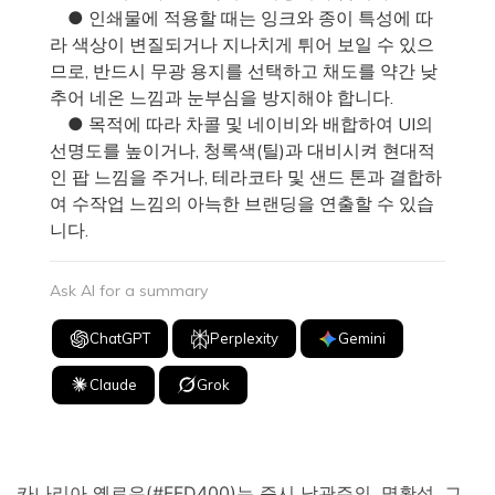
● 인쇄물에 적용할 때는 잉크와 종이 특성에 따
라 색상이 변질되거나 지나치게 튀어 보일 수 있으
므로, 반드시 무광 용지를 선택하고 채도를 약간 낮
추어 네온 느낌과 눈부심을 방지해야 합니다.
● 목적에 따라 차콜 및 네이비와 배합하여 UI의
선명도를 높이거나, 청록색(틸)과 대비시켜 현대적
인 팝 느낌을 주거나, 테라코타 및 샌드 톤과 결합하
여 수작업 느낌의 아늑한 브랜딩을 연출할 수 있습
니다.
Ask AI for a summary
ChatGPT
Perplexity
Gemini
Claude
Grok
카나리아 옐로우(#FFD400)는 즉시 낙관주의, 명확성, 그