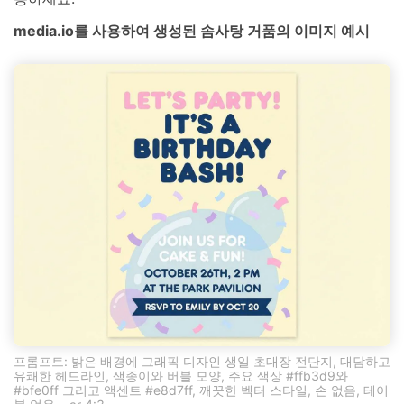
media.io를 사용하여 생성된 솜사탕 거품의 이미지 예시
프롬프트: 밝은 배경에 그래픽 디자인 생일 초대장 전단지, 대담하고
유쾌한 헤드라인, 색종이와 버블 모양, 주요 색상 #ffb3d9와
#bfe0ff 그리고 액센트 #e8d7ff, 깨끗한 벡터 스타일, 손 없음, 테이