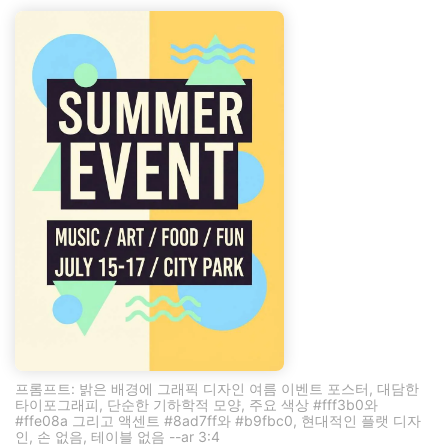
프롬프트: 밝은 배경에 그래픽 디자인 여름 이벤트 포스터, 대담한
타이포그래피, 단순한 기하학적 모양, 주요 색상 #fff3b0와
#ffe08a 그리고 액센트 #8ad7ff와 #b9fbc0, 현대적인 플랫 디자
인, 손 없음, 테이블 없음 --ar 3:4