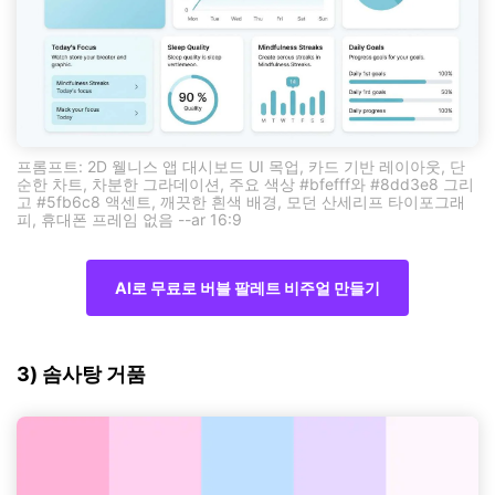
프롬프트: 2D 웰니스 앱 대시보드 UI 목업, 카드 기반 레이아웃, 단
순한 차트, 차분한 그라데이션, 주요 색상 #bfefff와 #8dd3e8 그리
고 #5fb6c8 액센트, 깨끗한 흰색 배경, 모던 산세리프 타이포그래
피, 휴대폰 프레임 없음 --ar 16:9
AI로 무료로 버블 팔레트 비주얼 만들기
3) 솜사탕 거품