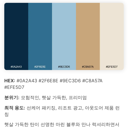
HEX:
#0A2A43 #2F6E8E #9EC3D6 #C8A57A
#EFE5D7
분위기:
모험적인, 햇살 가득한, 프리미엄
최적 용도:
선케어 패키징, 리조트 광고, 아웃도어 제품 런
칭
햇살 가득한 탄이 선명한 마린 블루와 만나 럭셔리하면서