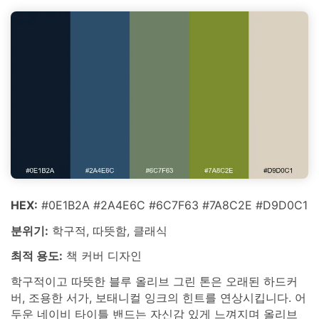
HEX:
#0E1B2A #2A4E6C #6C7F63 #7A8C2E #D9D0C1
분위기:
학구적, 따뜻함, 클래식
최적 용도:
책 커버 디자인
학구적이고 따뜻한 블루 올리브 그린 톤은 오래된 하드커
버, 조용한 서가, 보태니컬 잉크의 힌트를 연상시킵니다. 어
두운 네이비 타이틀 밴드는 자신감 있게 느껴지며 올리브