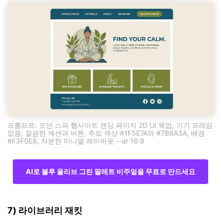
프롬프트: 모던 스파 웹사이트 랜딩 페이지 2D UI 목업, 기기 프레임
없음, 깔끔한 섹션과 버튼, 주요 색상 #1F5E7A와 #7B8A3A, 배경
#F3F0E8, 차분한 미니멀 레이아웃 --ar 16:9
AI로 블루 올리브 그린 팔레트 비주얼을 무료로 만드세요
7) 라이브러리 재킷