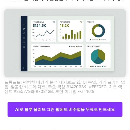
프롬프트: 평범한 배경의 분석 대시보드 2D UI 목업, 기기 프레임 없
음, 깔끔한 카드와 차트, 주요 색상 #142033와 #EEF0EC, 차트 액
센트 #2E5772와 #70812B, 모던 미니멀 --ar 16:9
AI로 블루 올리브 그린 팔레트 비주얼을 무료로 만드세요