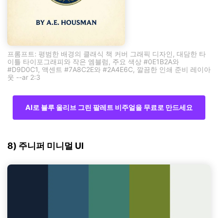
프롬프트: 평범한 배경의 클래식 책 커버 그래픽 디자인, 대담한 타
이틀 타이포그래피와 작은 엠블럼, 주요 색상 #0E1B2A와
#D9D0C1, 액센트 #7A8C2E와 #2A4E6C, 깔끔한 인쇄 준비 레이아
웃 --ar 2:3
AI로 블루 올리브 그린 팔레트 비주얼을 무료로 만드세요
8) 주니퍼 미니멀 UI