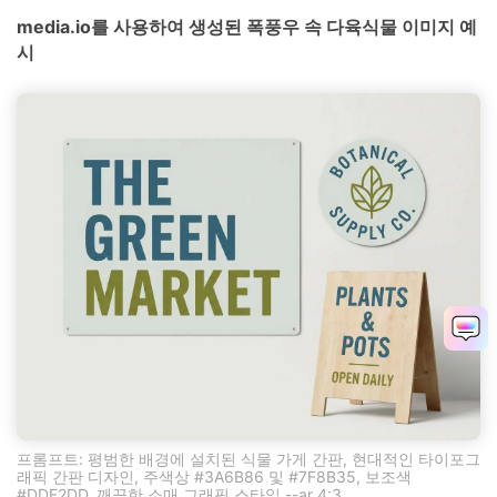
media.io를 사용하여 생성된 폭풍우 속 다육식물 이미지 예
시
프롬프트: 평범한 배경에 설치된 식물 가게 간판, 현대적인 타이포그
래픽 간판 디자인, 주색상 #3A6B86 및 #7F8B35, 보조색
#DDE2DD, 깨끗한 소매 그래픽 스타일 --ar 4:3