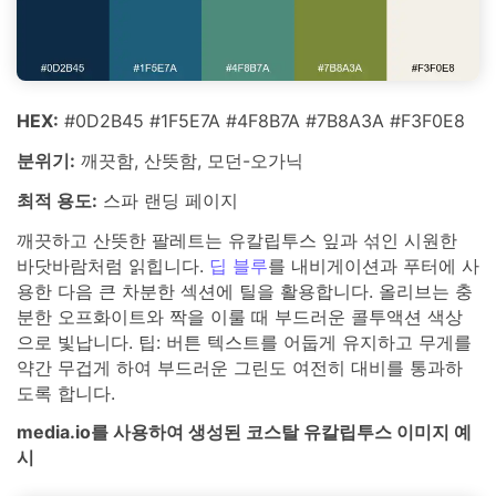
HEX:
#0D2B45 #1F5E7A #4F8B7A #7B8A3A #F3F0E8
분위기:
깨끗함, 산뜻함, 모던-오가닉
최적 용도:
스파 랜딩 페이지
깨끗하고 산뜻한 팔레트는 유칼립투스 잎과 섞인 시원한
바닷바람처럼 읽힙니다.
딥 블루
를 내비게이션과 푸터에 사
용한 다음 큰 차분한 섹션에 틸을 활용합니다. 올리브는 충
분한 오프화이트와 짝을 이룰 때 부드러운 콜투액션 색상
으로 빛납니다. 팁: 버튼 텍스트를 어둡게 유지하고 무게를
약간 무겁게 하여 부드러운 그린도 여전히 대비를 통과하
도록 합니다.
media.io를 사용하여 생성된 코스탈 유칼립투스 이미지 예
시