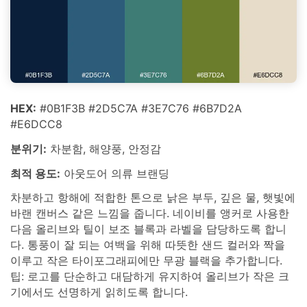
HEX:
#0B1F3B #2D5C7A #3E7C76 #6B7D2A
#E6DCC8
분위기:
차분함, 해양풍, 안정감
최적 용도:
아웃도어 의류 브랜딩
차분하고 항해에 적합한 톤으로 낡은 부두, 깊은 물, 햇빛에
바랜 캔버스 같은 느낌을 줍니다. 네이비를 앵커로 사용한
다음 올리브와 틸이 보조 블록과 라벨을 담당하도록 합니
다. 통풍이 잘 되는 여백을 위해 따뜻한 샌드 컬러와 짝을
이루고 작은 타이포그래피에만 무광 블랙을 추가합니다.
팁: 로고를 단순하고 대담하게 유지하여 올리브가 작은 크
기에서도 선명하게 읽히도록 합니다.