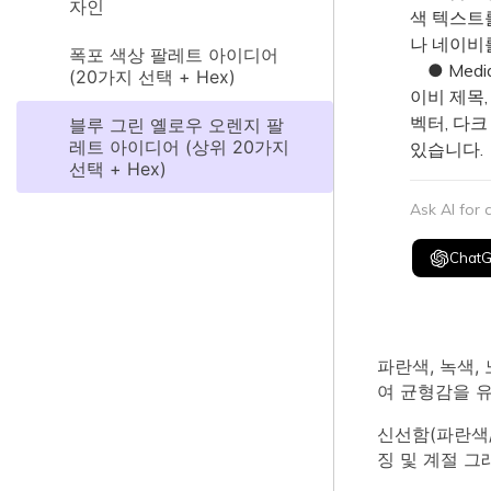
자인
색 텍스트
나 네이비
폭포 색상 팔레트 아이디어
● Medi
(20가지 선택 + Hex)
이비 제목,
벡터, 다크
블루 그린 옐로우 오렌지 팔
레트 아이디어 (상위 20가지
있습니다.
선택 + Hex)
Ask AI for
Chat
파란색, 녹색,
여 균형감을 
신선함(파란색/
징 및 계절 그