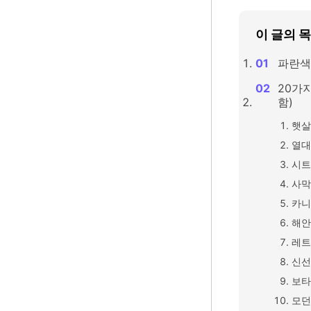
이 글의 
파란색
20가
함)
햇살
열대
시트
사막
카니
해안
레트
신선
보타
모던