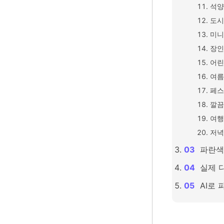
석양
도시
미니
장인
어린
여름
페스
깔끔
여행
저녁
파란색
실제 
AI로