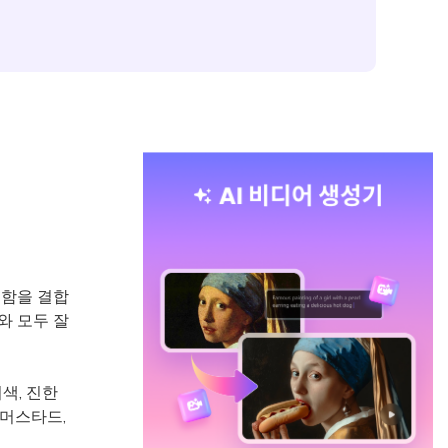
차분함을 결합
와 모두 잘
색, 진한
 머스타드,