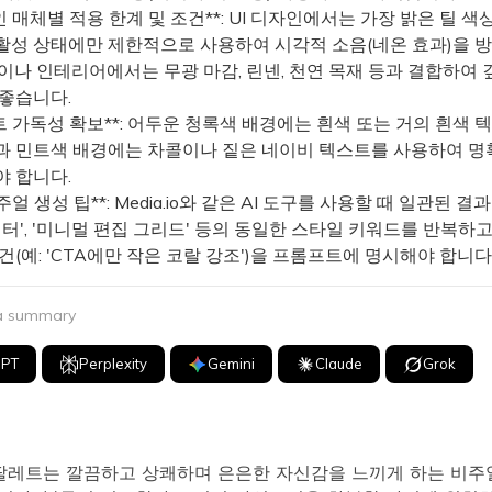
인 매체별 적용 한계 및 조건**: UI 디자인에서는 가장 밝은 틸 색
활성 상태에만 제한적으로 사용하여 시각적 소음(네온 효과)을 
물이나 인테리어에서는 무광 마감, 린넨, 천연 목재 등과 결합하여 
 좋습니다.
트 가독성 확보**: 어두운 청록색 배경에는 흰색 또는 거의 흰색 텍
과 민트색 배경에는 차콜이나 짙은 네이비 텍스트를 사용하여 명
야 합니다.
비주얼 생성 팁**: Media.io와 같은 AI 도구를 사용할 때 일관된 
벡터', '미니멀 편집 그리드' 등의 동일한 스타일 키워드를 반복하고
건(예: 'CTA에만 작은 코랄 강조')을 프롬프트에 명시해야 합니다
 a summary
GPT
Perplexity
Gemini
Claude
Grok
 팔레트는 깔끔하고 상쾌하며 은은한 자신감을 느끼게 하는 비주얼