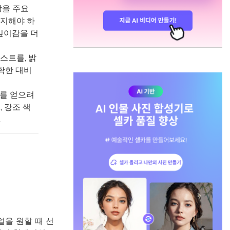
상을 주요
방지해야 하
깊이감을 더
스트를, 밝
확한 대비
결과를 얻으려
, 강조 색
.
을 원할 때 선