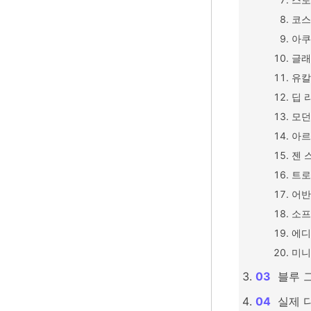
코스
아쿠
글래
유칼
딥 
모던
아르
젠 
트로
어반
소프
에디
미니
블루 
실제 