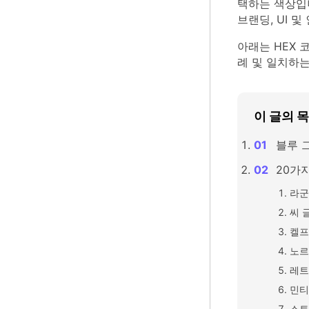
택하는 색상입
브랜딩, UI 
아래는 HEX 
례 및 일치하는
이 글의 
블루 
20가지
라군
씨 
켈프
노르
레트
민티
스토