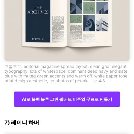
프롬프트: editorial magazine spread layout, clean grid, elegant
typography, lots of whitespace, dominant deep navy and slate
blue with muted green accents and warm off-white paper tone,
print design aesthetic, no photos of people --ar 4:3
AI로 블랙 블루 그린 팔레트 비주얼 무료로 만들기
7) 레이니 하버