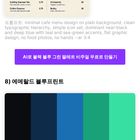
프롬프트: minimal cafe menu design on plain background, clean
typographic hierarchy, simple icon set, dominant near-black
and deep blue with teal and sea-green accents, flat graphic
design, no food photos, no hands --ar 3:4
AI로 블랙 블루 그린 팔레트 비주얼 무료로 만들기
8) 에메랄드 블루프린트