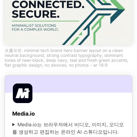
프롬프트: minimal tech brand hero banner layout on a clean
neutral background, strong contrast typography, dominant
tones of near-black, deep navy, teal and fresh green accents,
flat graphic design, no devices, no photos --ar 16:9
Media.io
Media.io는 브라우저에서 비디오, 이미지, 오디오
를 생성하고 편집하는 온라인 AI 스튜디오입니다.