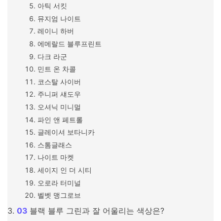
아틱 서킷
뮤지엄 나이트
레이니 하버
에메랄드 블루프린트
다크 라군
민트 온 차콜
코스탈 사이버
주니퍼 섀도우
오셔닉 미니멀
파인 앤 페트롤
글레이셔 보타니카
스톰글래스
나이트 마켓
세이지 인 더 시티
오로라 터미널
벨벳 맹그로브
블랙 블루 그린과 잘 어울리는 색상은?