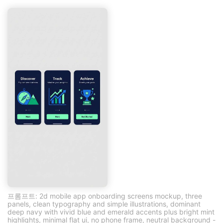
프롬프트: 2d mobile app onboarding screens mockup, three
panels, clean typography and simple illustrations, dominant
deep navy with vivid blue and emerald accents plus bright mint
highlights, minimal flat ui, no phone frame, neutral background -