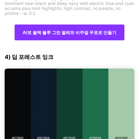
dominant near-black and deep navy with electric blue and cyan
accents plus mint highlights, high contrast, no people, no
photos --ar 3:2
AI로 블랙 블루 그린 팔레트 비주얼 무료로 만들기
4) 딥 포레스트 잉크