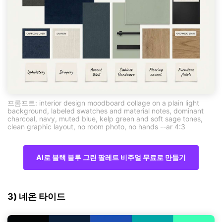
프롬프트: interior design moodboard collage on a plain light
background, labeled swatches and material notes, dominant
charcoal, navy, muted blue, kelp green and soft sage tones,
clean graphic layout, no room photo, no hands --ar 4:3
AI로 블랙 블루 그린 팔레트 비주얼 무료로 만들기
3) 네온 타이드