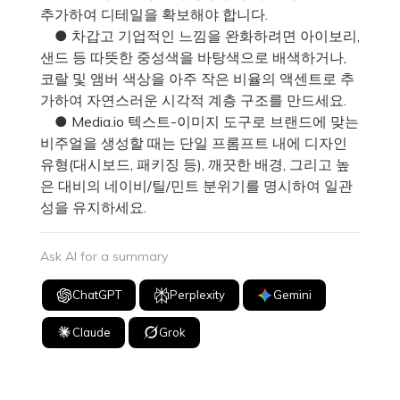
추가하여 디테일을 확보해야 합니다.
● 차갑고 기업적인 느낌을 완화하려면 아이보리,
샌드 등 따뜻한 중성색을 바탕색으로 배색하거나,
코랄 및 앰버 색상을 아주 작은 비율의 액센트로 추
가하여 자연스러운 시각적 계층 구조를 만드세요.
● Media.io 텍스트-이미지 도구로 브랜드에 맞는
비주얼을 생성할 때는 단일 프롬프트 내에 디자인
유형(대시보드, 패키징 등), 깨끗한 배경, 그리고 높
은 대비의 네이비/틸/민트 분위기를 명시하여 일관
성을 유지하세요.
Ask AI for a summary
ChatGPT
Perplexity
Gemini
Claude
Grok