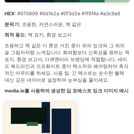
HEX:
#070809 #0d1b2a #0f3d2e #1f6f4a #a3c9a8
분위기:
조용한, 자연스러운, 책 같은
최적 용도:
책 표지, 환경 보고서
조용하고 책 같은 이 톤은 거친 종이 위의 잉크와 그 뒤의
숲 그림자처럼 느껴집니다. 화려함보다 신뢰성을 원하는 책
표지, 환경 보고서, 다큐멘터리 브랜딩에 적합합니다. 세리
프 헤드라인과 오프화이트 종이 텍스처와 페어링하여 촉각
적인 마무리를 하세요. 사용 팁: 긴 텍스트는 순수한 블랙
대신 깊은 네이비로 설정하여 눈부심을 줄이세요.
media.io를 사용하여 생성한 딥 포레스트 잉크 이미지 예시