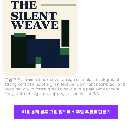
프롬프트: minimal book cover design on a plain background,
strong serif title, subtle grain texture, dominant near-black and
deep navy with forest green blocks and a pale sage accent,
flat graphic design, no objects, no hands --ar 2:3
AI로 블랙 블루 그린 팔레트 비주얼 무료로 만들기