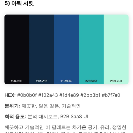
5) 아틱 서킷
HEX:
#0b0b0f #102a43 #1d4e89 #2bb3b1 #b7f7e0
분위기:
깨끗한, 얼음 같은, 기술적인
최적 용도:
분석 대시보드, B2B SaaS UI
깨끗하고 기술적인 이 팔레트는 차가운 공기, 유리, 정밀한