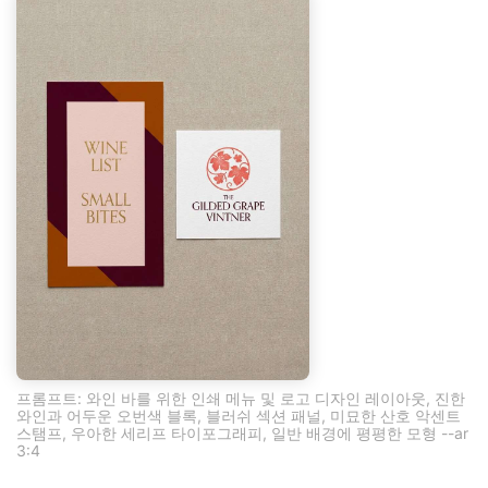
프롬프트: 와인 바를 위한 인쇄 메뉴 및 로고 디자인 레이아웃, 진한
와인과 어두운 오번색 블록, 블러쉬 섹션 패널, 미묘한 산호 악센트
스탬프, 우아한 세리프 타이포그래피, 일반 배경에 평평한 모형 --ar
3:4