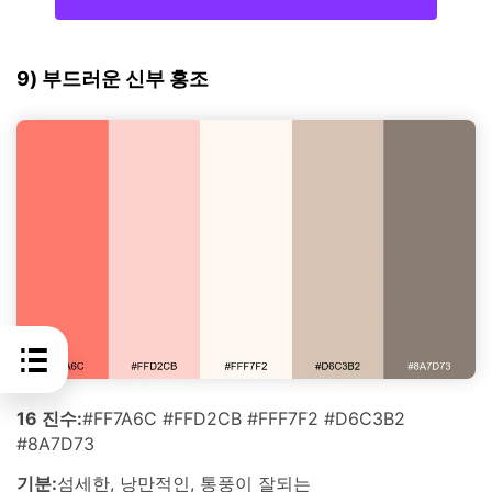
9) 부드러운 신부 홍조
16 진수:
#FF7A6C #FFD2CB #FFF7F2 #D6C3B2
#8A7D73
기분:
섬세한, 낭만적인, 통풍이 잘되는