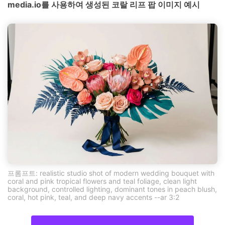
media.io를 사용하여 생성된 코랄 리프 팝 이미지 예시
프롬프트: realistic studio shot of modern wedding bouquet with
coral and pink tropical flowers and teal foliage, clean light
background, controlled lighting, dominant tones in peach blush,
coral, hot pink, teal, and deep navy accents --ar 3:2