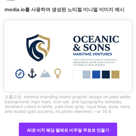
media.io를 사용하여 생성된 노티컬 미니멀 이미지 예시
프롬프트: minimal branding board graphic design on plain white
background, logo mark, icon set, and typography samples,
dominant colors in white, pale blue-gray, royal blue, deep navy,
and muted gold accents, no photo elements --ar 16:9
AI로 비치 웨딩 팔레트 비주얼 무료로 만들기