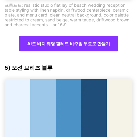
프롬프트: realistic studio flat lay of beach wedding reception
table styling with linen napkin, driftwood centerpiece, ceramic
plate, and menu card, clean neutral background, color palette
restricted to cream, sand beige, warm taupe, driftwood brown,
and charcoal accents --ar 16:9
AI로 비치 웨딩 팔레트 비주얼 무료로 만들기
5) 오션 브리즈 블루