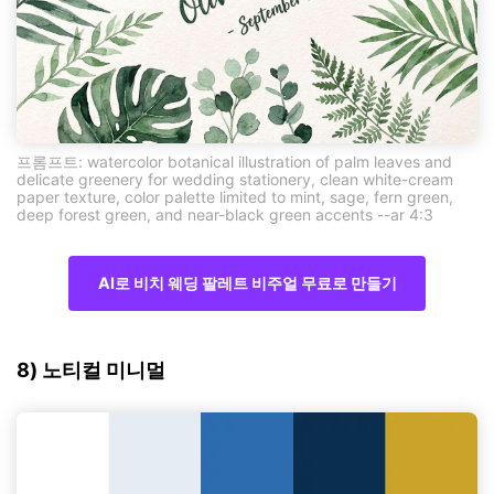
프롬프트: watercolor botanical illustration of palm leaves and
delicate greenery for wedding stationery, clean white-cream
paper texture, color palette limited to mint, sage, fern green,
deep forest green, and near-black green accents --ar 4:3
AI로 비치 웨딩 팔레트 비주얼 무료로 만들기
8) 노티컬 미니멀