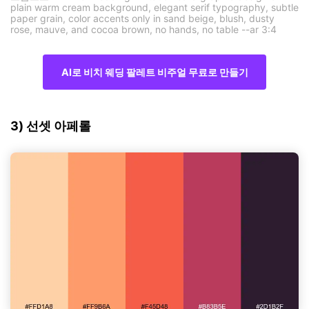
plain warm cream background, elegant serif typography, subtle
paper grain, color accents only in sand beige, blush, dusty
rose, mauve, and cocoa brown, no hands, no table --ar 3:4
AI로 비치 웨딩 팔레트 비주얼 무료로 만들기
3) 선셋 아페롤