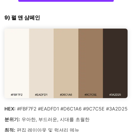
9) 펄 앤 샴페인
HEX:
#FBF7F2 #EADFD1 #D6C1A6 #9C7C5E #3A2D25
분위기:
우아한, 부드러운, 시대를 초월한
최적:
편집 레이아웃 및 럭셔리 메뉴