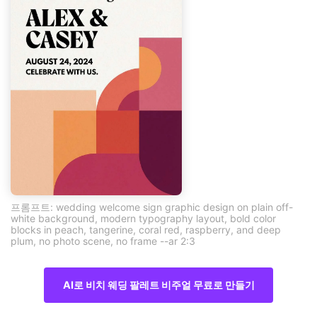
프롬프트: wedding welcome sign graphic design on plain off-
white background, modern typography layout, bold color
blocks in peach, tangerine, coral red, raspberry, and deep
plum, no photo scene, no frame --ar 2:3
AI로 비치 웨딩 팔레트 비주얼 무료로 만들기