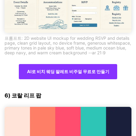
프롬프트: 2D website UI mockup for wedding RSVP and details
page, clean grid layout, no device frame, generous whitespace,
primary tones in pale sky blue, soft blue, medium ocean blue,
deep navy, and warm cream background --ar 21:9
AI로 비치 웨딩 팔레트 비주얼 무료로 만들기
6) 코랄 리프 팝