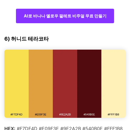
AI로 바나나 옐로우 팔레트 비주얼 무료 만들기
6) 허니드 테라코타
HEX:
#F7DF4D #E09F3E #9E2A2B #540B0E #FFF1B8