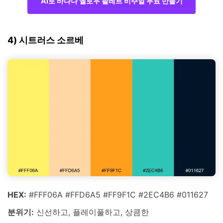
AI로 바나나 옐로우 팔레트 비주얼 무료 만들기
4) 시트러스 소르베
HEX:
#FFF06A #FFD6A5 #FF9F1C #2EC4B6 #011627
분위기:
신선하고, 플레이풀하고, 상큼한