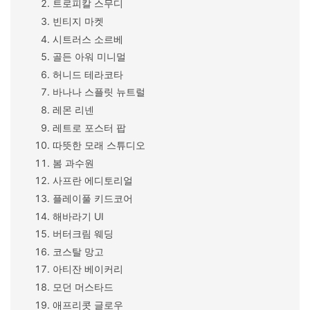
트로피칼 스무디
빈티지 마켓
시트러스 소르베
골든 아워 미니멀
허니드 테라코타
바나나 스플릿 뉴트럴
레몬 리넨
레트로 포스터 팝
따뜻한 모래 스튜디오
봄 과수원
사프란 에디토리얼
플레이풀 키드코어
해바라기 UI
버터크림 웨딩
코스탈 망고
아티잔 베이커리
모던 머스타드
애프리콧 글로우