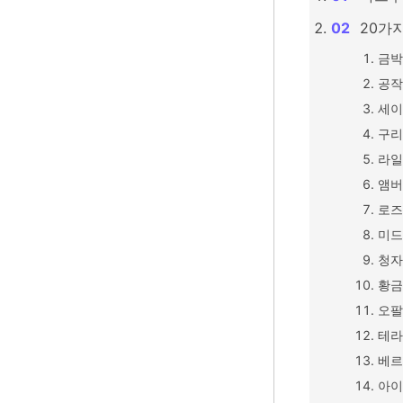
20가
금박
공작
세이
구리
라일
앰버
로즈
미드
청자
황금
오팔
테라
베르
아이