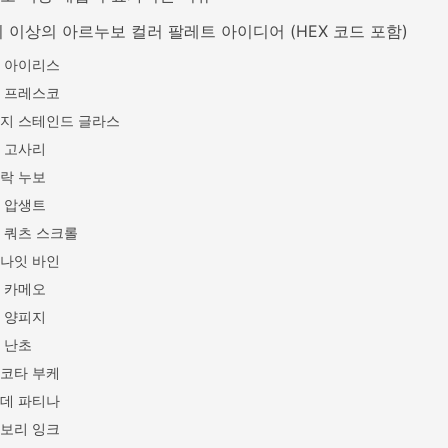
지 이상의 아르누보 컬러 팔레트 아이디어 (HEX 코드 포함)
 아이리스
 프레스코
지 스테인드 글라스
 고사리
락 누보
 압생트
 쿼츠 스크롤
나잇 바인
 카메오
 양피지
 난초
코타 부케
데 파티나
보리 잉크