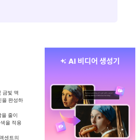
 금빛 액
인을 완성하
감을 줄이
녹색을 적용
 액센트의