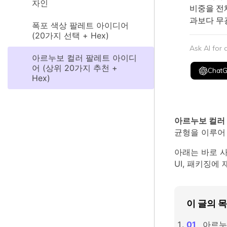
자인
비중을 전
과보다 무
폭포 색상 팔레트 아이디어
(20가지 선택 + Hex)
Ask AI for
아르누보 컬러 팔레트 아이디
어 (상위 20가지 추천 +
Chat
Hex)
아르누보 컬러
균형을 이루어
아래는 바로 
UI, 패키징에
이 글의 
아르누