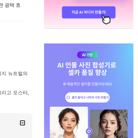
면 광택 효
피지 뉴트럴의
그리고 포스터,