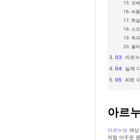
오베
씨폼
햇살
스모
옥과
블러
아르누
실제 
AI로
아르누
아르누보
색상 
처럼 어두운 