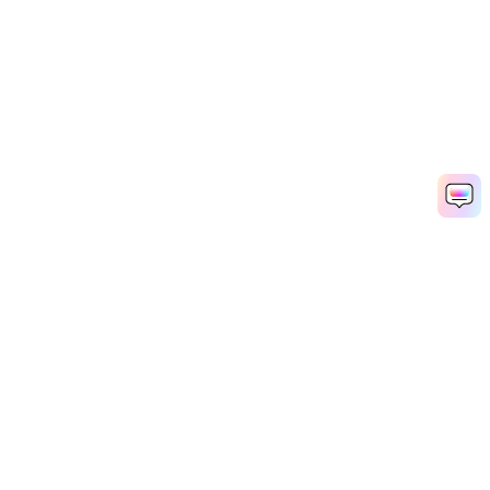
Media.io Online Tools Quality Rating：
4.7 (162,357 Votes)