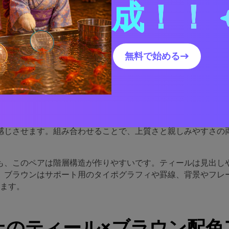
成！！
ールとブラウンのパレット
る理由
無料で始める→
ラウンが機能するのは、色温度を自然にバランスできるからで
し、ブラウンが暖かみを与えます。このコントラストにより明
のようなきつさを感じさせません。
ティールは落ち着き、清潔感、信頼感を、ブラウンは手作り感
感じさせます。組み合わせることで、上質さと親しみやすさの
も、このペアは階層構造が作りやすいです。ティールは見出し
、ブラウンはサポート用のタイポグラフィや罫線、背景やフレ
います。
上のティール×ブラウン配色