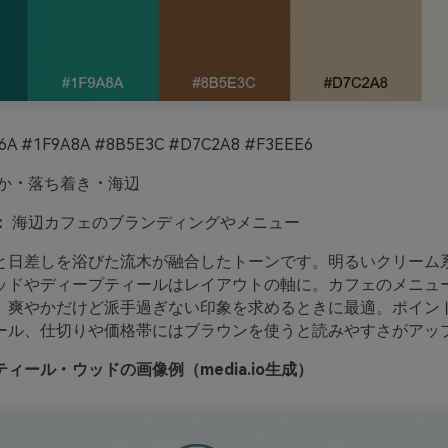
6A #1F9A8A #8B5E3C #D7C2A8 #F3EEE6
か・落ち着き・海辺
：
海辺カフェのブランディングやメニュー
と日差しを浴びた流木が融合したトーンです。明るいクリーム
ッドやディープティールはレイアウトの軸に。カフェのメニュ
、爽やかだけど派手過ぎない印象を求めるときに最適。ポイン
ール、仕切りや価格帯にはブラウンを使うと読みやすさがアッ
ィール・ウッドの画像例（media.io生成）