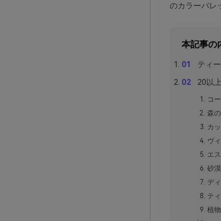
のカラーパレ
本記事の
ティー
20以
コー
森の
カッ
ヴィ
エス
砂漠
ディ
ティ
植物