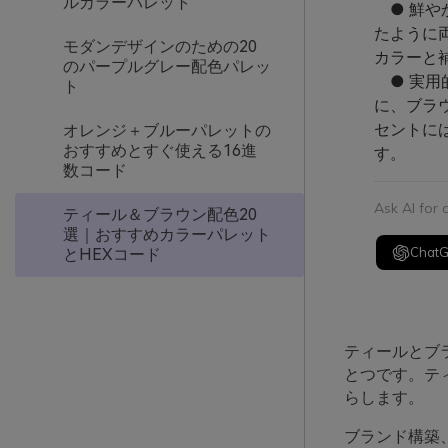
ルカラーパレット
● 鮮や
たように
モダンデザインのための20
カラーと
のパープルグレー配色パレッ
● 実用
ト
に、ブラ
セントに
オレンジ＋ブルーパレットの
おすすめとすぐ使える16進
す。
数コード
Ask AI for
ティール＆ブラウン配色20
選｜おすすめカラーパレット
Chat
とHEXコード
ティールとブ
とつです。テ
らします。
ブランド構築