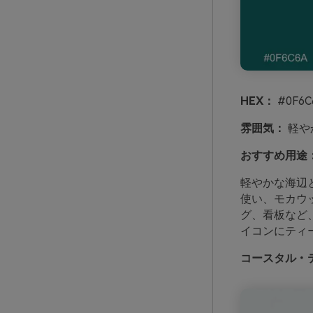
HEX：
#0F6C
雰囲気：
軽や
おすすめ用途
軽やかな海辺
使い、モカウ
グ、看板など
イコンにティ
コースタル・テ