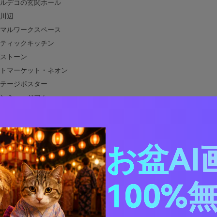
ルデコの玄関ホール
川辺
マルワークスペース
ティックキッチン
ストーン
トマーケット・ネオン
テージポスター
ンミュージアム
ディングユーカリ
ヒーハウス・ブランディング
海岸線
お盆AI
ル×ブラウンに合う色は？
ル×ブラウン・カラーパレットを実際のデザインで使う方法
100%
ティール×ブラウンのビジュアルを生成する