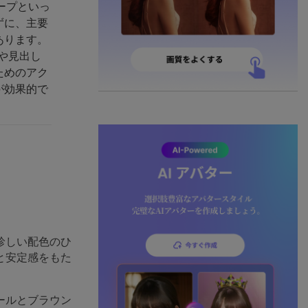
ープといっ
ずに、主要
あります。
や見出し
ためのアク
が効果的で
珍しい配色のひ
と安定感をもた
ールとブラウン