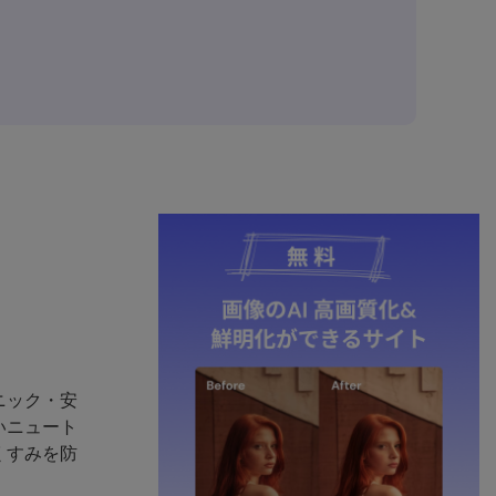
ニック・安
いニュート
くすみを防