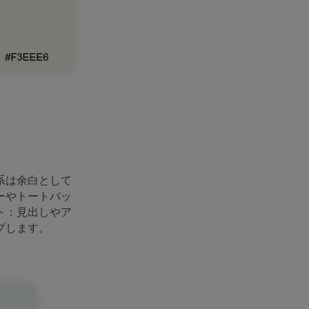
系は余白として
ーやトートバッ
ト：見出しやア
プします。