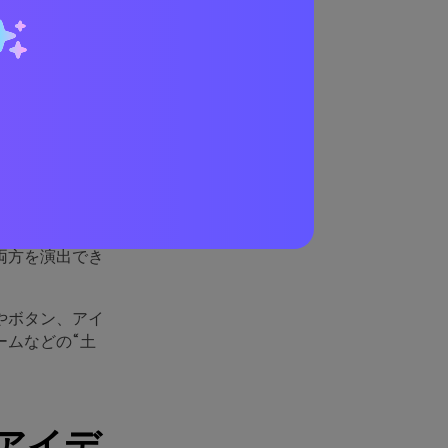
が優れ
す。ティールが
快さが生まれつ
、オーガニック
両方を演出でき
やボタン、アイ
ームなどの“土
アイデ