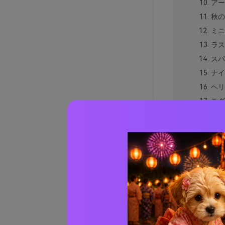
アー
秋の
ミニ
ラス
スパ
ナイ
ヘリ
モダ
ウェ
コー
嵐の
ティー
ティー
AIで