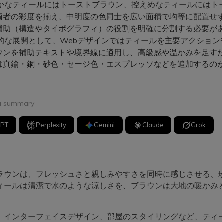
かなティールにはトーストブラウン、控えめなティールにはト
両者の彩度を揃え、中明度の色同士を広い面積で均等に配置せ
補助（構造やタイポグラフィ）の役割を明確に分割する必要が
的な展開として、Webデザインではティールを主要アクション
ウンを補助テキストや境界線に適用し、高級感や温かみを足す
は真鍮・銅・砂色・セージ色・エスプレッソなどを追加するの
 a summary
GPT
Perplexity
Gemini
Claude
Grok
ラウンは、フレッシュさと親しみやすさを同時に感じさせる、
ィールは清潔で水のような涼しさを、ブラウンは大地の暖かみ
、インターフェイスデザイン、部屋のスタイリングなど、ティ