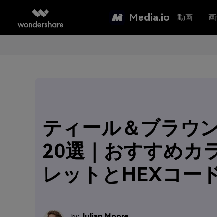
Media.io
動画
画
ティール＆ブラウ
20選｜おすすめカ
レットとHEXコー
Julian Moore
by