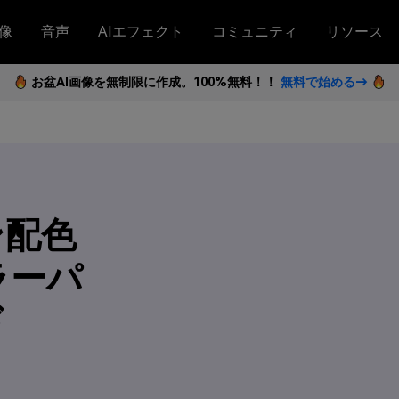
像
音声
AIエフェクト
コミュニティ
リソース
お盆AI画像を無制限に作成。100%無料！！
無料で始める→
ン配色
ラーパ
ド