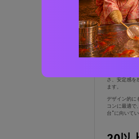
ティ
てい
ティールとブ
クールダウン
つ、白黒配色
心理的には、
さ、安定感を
ます。
デザイン的に
コンに最適で
台”に向いて
20以