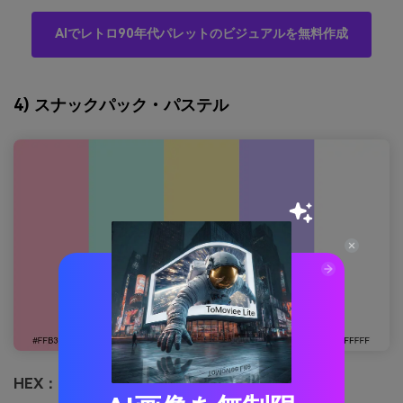
AIでレトロ90年代パレットのビジュアルを無料作成
4) スナックパック・パステル
HEX：
#ffb3c7 #b8f2e6 #fff1a8 #c5b3ff #ffffff