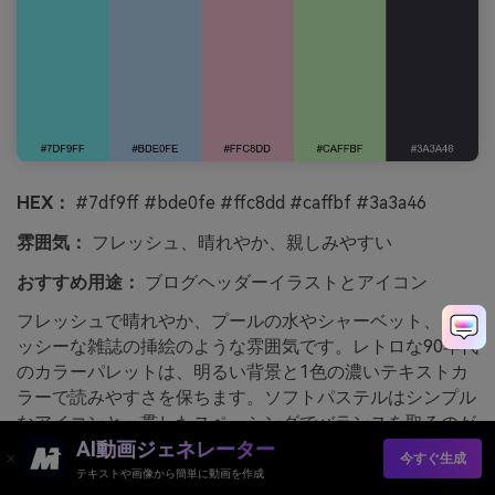
HEX：
#7df9ff #bde0fe #ffc8dd #caffbf #3a3a46
雰囲気：
フレッシュ、晴れやか、親しみやすい
おすすめ用途：
ブログヘッダーイラストとアイコン
フレッシュで晴れやか、プールの水やシャーベット、グロ
ッシーな雑誌の挿絵のような雰囲気です。レトロな90年代
のカラーパレットは、明るい背景と1色の濃いテキストカ
ラーで読みやすさを保ちます。ソフトパステルはシンプル
なアイコンと一貫したスペーシングでバランスを取るのが
AI動画ジェネレーター
コツ。コツ：各カテゴリごとに1つのパステルを選ぶと、
今すぐ生成
ナビゲーションが直感的になります。
テキストや画像から簡単に動画を作成