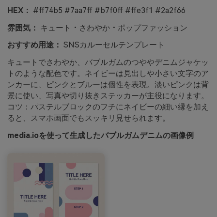
HEX：
#ff74b5 #7aa7ff #b7f0ff #ffe3f1 #2a2f66
雰囲気：
キュート・さわやか・ポップファッション
おすすめ用途：
SNSカルーセルテンプレート
キュートでさわやか、バブルガムのつややデニムジャケッ
トのような配色です。ネイビーは見出しや小さい文字のア
ンカーに、ピンクとブルーは個性を表現。淡いピンクは背
景に使い、写真や切り抜きステッカーが主役になります。
コツ：パステルブロックのフチにネイビーの細い縁を加え
ると、スマホ画面でもスッキリ見せられます。
media.ioを使って生成したバブルガムデニムの画像例