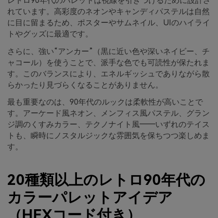
レトロ90年代のパレットは視線を引きつけるために設計さ
れています。高彩度のネオンやキャンディパステルは自然
に目に留まるため、ポスターやサムネイル、UIのハイライ
トやグッズに最適です。
さらに、強い“アンカー”（黒に近い色や深いネイビー、チ
ャコール）を使うことで、派手な色でも可読性が保たれま
す。このバランスにより、エネルギッシュでありながら散
らかったり見づらくなることがありません。
最も重要なのは、90年代のルックは柔軟性が高いことで
す。アーケード風ネオン、メンフィス風パステル、グラン
ジ調のくすみカラー、テクノナイト風――いずれのテイス
トも、瞬時にノスタルジックな雰囲気を保ちつつ楽しめま
す。
20種類以上のレトロ90年代の
カラーパレットアイデア
（HEXコード付き）