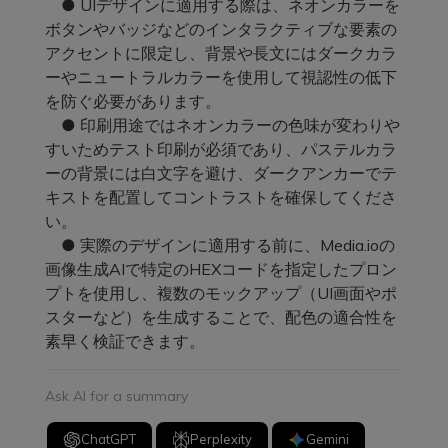
● UIデザインに適用する際は、ネオンカラーを
ボタンやバッジなどのインタラクティブな要素の
アクセントに限定し、背景や長文にはダークカラ
ーやニュートラルカラーを使用して視認性の低下
を防ぐ必要があります。
● 印刷用途ではネオンカラーの色味が変わりや
すいためテスト印刷が必須であり、パステルカラ
ーの背景には白文字を避け、ダークアンカーでテ
キストを配置してコントラストを確保してくださ
い。
● 実際のデザインに適用する前に、Media.ioの
画像生成AIで特定のHEXコードを指定したプロン
プトを使用し、複数のモックアップ（UI画面やポ
スターなど）を生成することで、配色の適合性を
素早く検証できます。
Ask AI for a summary
ChatGPT
Perplexity
Gemini