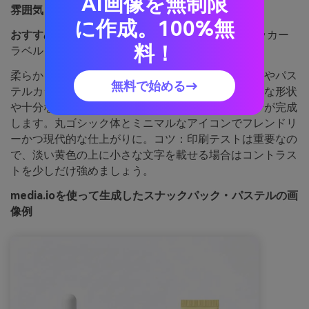
AI画像を無制限
雰囲気：
柔らかい・スイート・ノスタルジック
に作成。100%無
おすすめ用途：
ビューティー系パッケージやステッカー
料！
ラベル
柔らかくて甘い雰囲気は、ランチボックスのおやつやパス
無料で始める→
テルカラーのラッピングを連想させます。シンプルな形状
や十分な余白と合わせることで、軽やかなデザインが完成
します。丸ゴシック体とミニマルなアイコンでフレンドリ
ーかつ現代的な仕上がりに。コツ：印刷テストは重要なの
で、淡い黄色の上に小さな文字を載せる場合はコントラス
トを少しだけ強めましょう。
media.ioを使って生成したスナックパック・パステルの画
像例