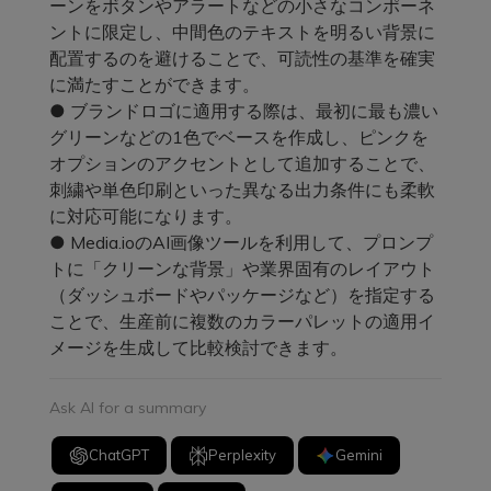
ーンをボタンやアラートなどの小さなコンポーネ
ントに限定し、中間色のテキストを明るい背景に
配置するのを避けることで、可読性の基準を確実
に満たすことができます。
● ブランドロゴに適用する際は、最初に最も濃い
グリーンなどの1色でベースを作成し、ピンクを
オプションのアクセントとして追加することで、
刺繍や単色印刷といった異なる出力条件にも柔軟
に対応可能になります。
● Media.ioのAI画像ツールを利用して、プロンプ
トに「クリーンな背景」や業界固有のレイアウト
（ダッシュボードやパッケージなど）を指定する
ことで、生産前に複数のカラーパレットの適用イ
メージを生成して比較検討できます。
Ask AI for a summary
ChatGPT
Perplexity
Gemini