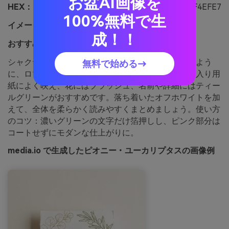
お盆AI画像を
HEX：
#F07CA5 #FBE2EA #BFE6D2 #3E8A73 #F4EFE7
100%無料で生
イメージ：
ロマンチックで新鮮、ボタニカル
成！！
おすすめ用途：
結婚式の招待状やフローラル文具
シャクヤク（ピオニー）とユーカリを組み合わせたよう
無料で始める→
に、ロマンチックで軽やかな色合い。テクスチャー入り用
紙によく映え、花にはブラッシュ、名前や詳細にはティー
ルグリーンがおすすめです。落ち着いたオフホワイトを加
えて、全体を柔らかく読みやすくまとめましょう。使い方
のコツ：濃いグリーンの文字だけ箔押しし、ピンク部分は
コートせずにモダンな仕上がりに。
media.io で生成したピオニー・ユーカリプタスの画像例