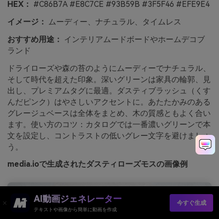
HEX：
#C86B7A #E8C7CE #93B59B #3F5F46 #EFE9E4
イメージ：
ムーディー、ナチュラル、タイムレス
おすすめ用途：
インテリアムードボードやホームデコブ
ランド
ドライローズや森の苔のようにムーディーでナチュラル、
そして時代を超えた印象。深いグリーンは家具の輪郭、見
出し、プレミアムタグに最適。ダスティブラッシュ（くす
んだピンク）はやさしいアクセントに。あたたかみのある
グレージュベースは全体をまとめ、木の質感ともよく合い
ます。使い方のコツ：カタログでは一番濃いグリーンで本
文を設定し、コントラストの低いグレー文字を避けましょ
う。
media.ioで生成されたダスティローズモスの画像例
AI動画ジェネレーター
今すぐ生成
テキストや画像から簡単に動画を作成