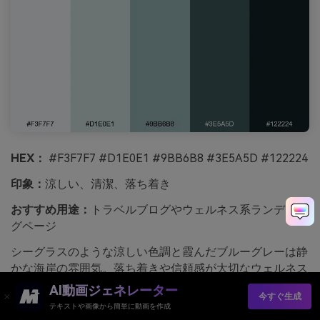
HEX：
#F3F7F7 #D1E0E1 #9BB6B8 #3E5A5D #122224
印象：
涼しい、清潔、落ち着き
おすすめ用途：
トラベルブログやウェルネス系ランディン
グページ
シーグラスのような涼しい色調と霞んだブルーグレーは静
かな海岸の雰囲気。落ち着きや信頼感が大切なウェルネス
やトラベルページに最適です。ホワイトスペースと柔らか
AI動画ジェネレーター
今すぐ生成
い写真を多く使うことでパレットを軽やかに。使い方のコ
テキストや画像から簡単に動画を作成
ツ：ディープティールをリンクやアイコンに使うと淡い背