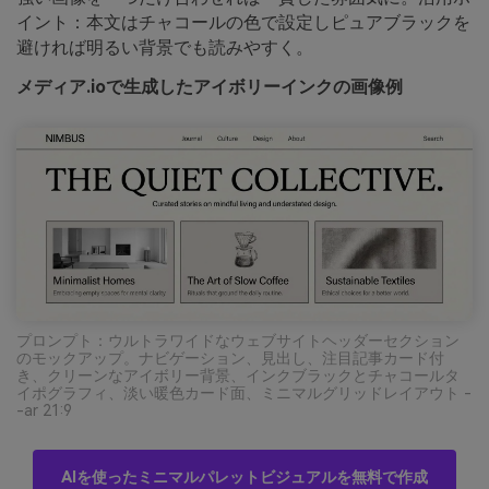
イント：本文はチャコールの色で設定しピュアブラックを
避ければ明るい背景でも読みやすく。
メディア.ioで生成したアイボリーインクの画像例
プロンプト：ウルトラワイドなウェブサイトヘッダーセクション
のモックアップ。ナビゲーション、見出し、注目記事カード付
き、クリーンなアイボリー背景、インクブラックとチャコールタ
イポグラフィ、淡い暖色カード面、ミニマルグリッドレイアウト -
-ar 21:9
AIを使ったミニマルパレットビジュアルを無料で作成