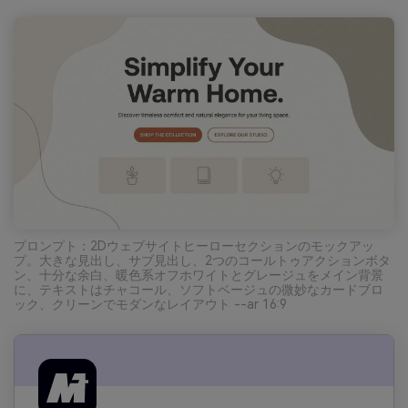
プロンプト：2Dウェブサイトヒーローセクションのモックアッ
プ。大きな見出し、サブ見出し、2つのコールトゥアクションボタ
ン、十分な余白、暖色系オフホワイトとグレージュをメイン背景
に、テキストはチャコール、ソフトベージュの微妙なカードブロ
ック、クリーンでモダンなレイアウト --ar 16:9