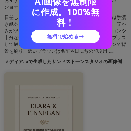
AI画像を無制限
おすすめ用途：
ウェディング招待状やミニマルなステー
ショナリー
に作成。100%無
日差しを受けたサンドストーンや焼き色のブラウンは手漉
料！
き紙やスタジオ陶器のイメージ。招待状やメニュー、暖か
みが求められる文具に最適です。繊細なラインアイコンや
無料で始める→
十分な余白を組み合わせ、微妙な紙のテクスチャをプラス
して触感を出しましょう。活用ポイント：中間のタンで背
景を刷り、濃いブラウンは名前や日にちの印刷用に。
メディア.ioで生成したサンドストーンスタジオの画像例