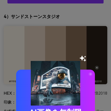
4）サンドストーンスタジオ
HEX：
#FFF6EB #E7D6C4 #C7AD94 #8A6E57 #2B2018
印象：
陽だまり・クラフト・穏やか