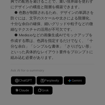
興での配色を避けることで、重い境界線を使わず
にデザインの構造と階層を構築できます。
● 色数が制限されるため、デザインの単調さを
防ぐには、文字のスケールや太さによる階層化、
十分な余白の確保、細いグリッドや粒子などの微
細なテクスチャの活用が不可欠です。
● Media.ioなどの画像生成AIでモックアップを
作成する際は、色調を指定するだけでなく、「十
分な余白」「シンプルな書体」「さりげない形」
といった具体的なレイアウト要件をプロンプトに
組み込む必要があります。
Ask AI for a summary
ChatGPT
Perplexity
Gemini
Claude
Grok