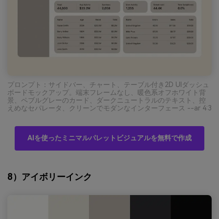
プロンプト：サイドバー、チャート、テーブル付き2D UIダッシュ
ボードモックアップ。端末フレームなし、暖色系オフホワイト背
景、ペブルグレーのカード、ダークニュートラルのテキスト、控
えめなセパレータ、クリーンでモダンなインターフェース --ar 4:3
AIを使ったミニマルパレットビジュアルを無料で作成
8）アイボリーインク