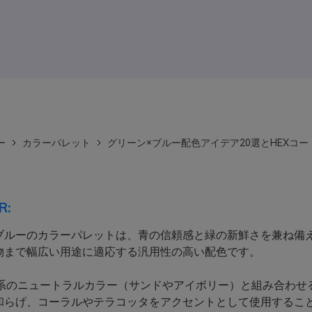
ー
カラーパレット
グリーン×ブルー配色アイデア20選とHEXコー
R:
ブルーのカラーパレットは、青の信頼感と緑の新鮮さを兼ね備え
物まで幅広い用途に適応する汎用性の高い配色です。
系のニュートラルカラー（サンドやアイボリー）と組み合わせ
和らげ、コーラルやテラコッタをアクセントとして使用するこ