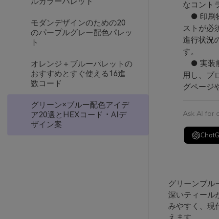
ルカラーパレット
なコント
● 印刷
モダンデザインのための20
ストが必
のパープルグレー配色パレッ
進行状況
ト
す。
● 実装前
オレンジ＋ブルーパレットの
おすすめとすぐ使える16進
用し、プ
数コード
グページ
グリーン×ブルー配色アイデ
Ask AI for
ア20選とHEXコード・AIデ
ザイン案
Chat
グリーンブル
深いティール
みやすく、現
えます。