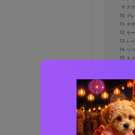
アク
グレ
ネオ
セー
レイ
リバ
エメ
パイ
セラ
ティ
ラグ
オー
グリー
実際の
AIで