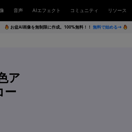
像
音声
AIエフェクト
コミュニティ
リソース
お盆AI画像を無制限に作成。100%無料！！
無料で始める→
色ア
コー