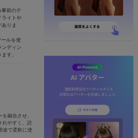
め事前のテ
イライトや
がありま
ツールを使
ランディン
きます。
ーを融合させ、
されやすく、読
用途で柔軟に使