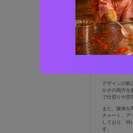
なぜ
なの
グリーンブル
清潔感があり
も持っていま
デザインの観
かさの両方を
で仕切りや背
また、媒体を
チャート、ア
しており、特
す。