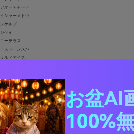
アオーチャード
イシャーメドウ
ンケルプ
ジベイ
ニーテラス
ーストーンスパ
ラルドアイス
ンウェーブスタジオ
ドンカレント
ールスプルース
お盆AI
ーンリネン
シャンガーデン
ンブルーと相性の良い色は？
100%
デザインでグリーンブルーカラーパレットを使う方法
グリーンブルーパレット画像を作る