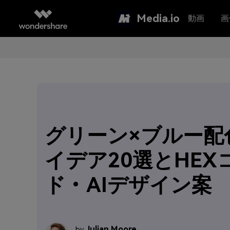
Media.io
動画
画
グリーン×ブルー配
イデア20選とHEX
ド・AIデザイン案
Julian Moore
by