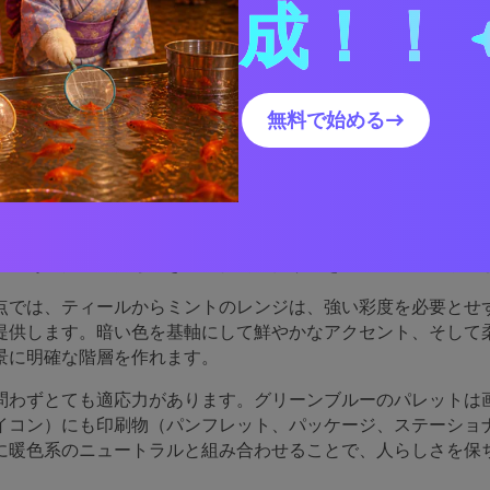
成！！
グリーンブルーパレットは効
無料で始める→
か
ーは多くの人にとって「コンフォートゾーン」に位置していま
、深い海の色のような信頼感がありながら、グリーン特有の新
す。そのため、落ち着き・現代的・信頼感を求めるブランドに
点では、ティールからミントのレンジは、強い彩度を必要とせ
提供します。暗い色を基軸にして鮮やかなアクセント、そして
景に明確な階層を作れます。
問わずとても適応力があります。グリーンブルーのパレットは画
イコン）にも印刷物（パンフレット、パッケージ、ステーショ
に暖色系のニュートラルと組み合わせることで、人らしさを保