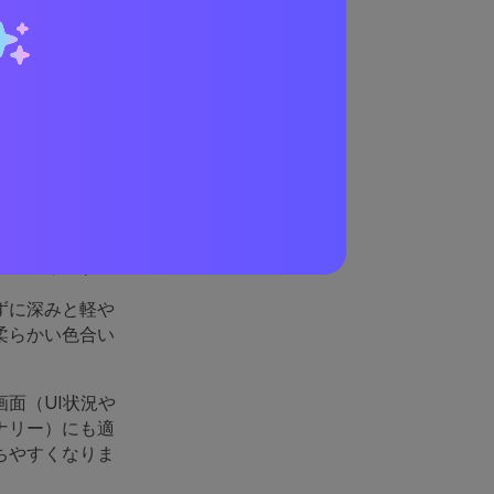
果的
す：水のように
鮮さや前向きさ
ぴったりです。
ずに深みと軽や
柔らかい色合い
面（UI状況や
ナリー）にも適
ちやすくなりま