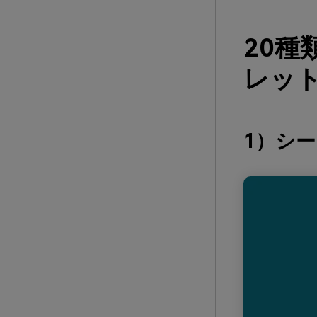
20
レット
1）シ