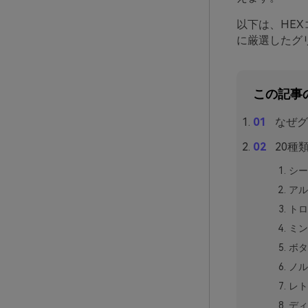
以下は、HE
に厳選したグ
この記事
なぜグ
20種
シー
アル
トロ
ミン
ボタ
ノル
レト
ディ