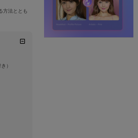
る方法ととも
付き）