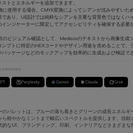
ラストとエネルギーを追加できます。
物に使用する場合、CMYK変換によってシアンが沈みやすいた
須であり、UI設計では純粋なシアンを主要な背景色ではなくハ
のインジケーターに限定してアクセシビリティを確保する必要
のビジュアル確認として、Media.ioのテキストから画像生成
ロンプトに特定のHEXコードやデザイン用途を含めることで、
やパッケージなどのモックアップを効率的に生成および検証で
 a summary
GPT
Perplexity
Gemini
Claude
Grok
ーのパレットは、ブルーの落ち着きとグリーンの成長エネルギ
から軽やかなミントまで幅広いスペクトルを提供します。信頼
代的なUI、ブランディング、印刷、インテリアなどさまざまな