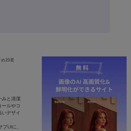
め20選
かみと清潔
コールやコ
高いデザイ
ブUIに、