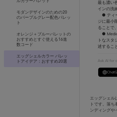
ルカラーパレット
最も濃い
インの洗
モダンデザインのための20
● ティ
のパープルグレー配色パレッ
ジに最小
ト
ることで
● Med
オレンジ＋ブルーパレットの
おすすめとすぐ使える16進
トなスタ
数コード
述するこ
エッグシェルカラー パレッ
Ask AI for
トアイデア：おすすめ20選
Chat
エッグシェル
トです。落ち
ンディングや