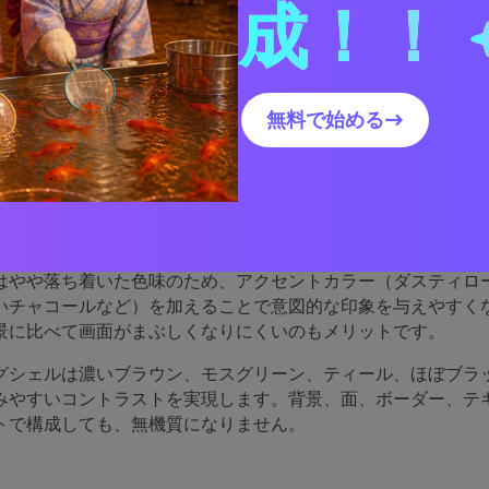
成！！
グシェルパレットがなぜ優
か
無料で始める→
は、鮮やかなホワイトとクリーミーベージュの中間に位置し、
と人間らしさを感じさせます。このバランスにより、印刷物・
ミニマルな美学の信頼できるベースとなります。
はやや落ち着いた色味のため、アクセントカラー（ダスティロ
いチャコールなど）を加えることで意図的な印象を与えやすく
景に比べて画面がまぶしくなりにくいのもメリットです。
グシェルは濃いブラウン、モスグリーン、ティール、ほぼブラ
みやすいコントラストを実現します。背景、面、ボーダー、テ
トで構成しても、無機質になりません。