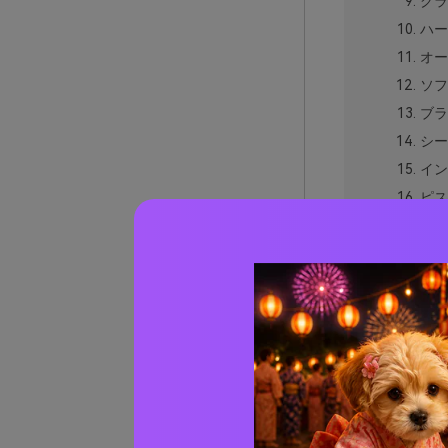
グラ
ハー
オー
ソフ
ブラ
シー
イン
ピス
デザ
スノ
ナイ
シト
エッグ
実際の
AIで