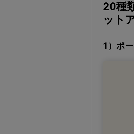
20
ットア
1）ポ