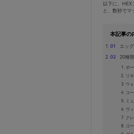
以下に、HE
と、数秒でマ
本記事の
エッグ
20種
ポー
リネ
ウォ
コー
ミュ
ヴィ
クレ
ゴー