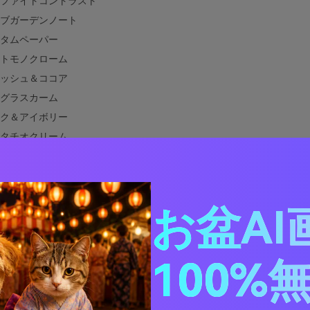
ファイトコントラスト
ブガーデンノート
タムペーパー
トモノクローム
ッシュ＆ココア
グラスカーム
ク＆アイボリー
タチオクリーム
ートブルーム
ーミニマル
トフォールサンド
お盆AI
ラスピールポップ
シェルに合う色は？
100%
デザインにエッグシェルカラーパレットを使う方法
エッグシェルパレットのビジュアルを作成