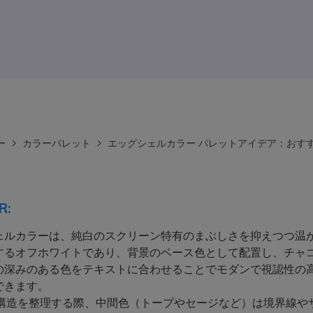
ー
カラーパレット
エッグシェルカラー パレットアイデア：おすす
R:
ェルカラーは、純白のスクリーン特有のまぶしさを抑えつつ温
するオフホワイトであり、背景のベース色として配置し、チャ
の深みのある色をテキストに合わせることでモダンで視認性の
できます。
構造を整理する際、中間色（トープやセージなど）は境界線やサ