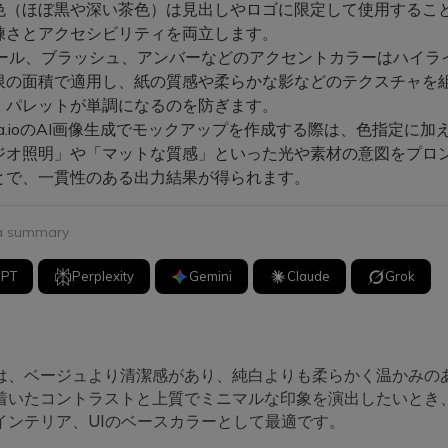
色（ほぼ黒や深い茶色）は見出しやロゴに限定して使用するこ
練さとアクセシビリティを両立します。
ール、ブラッシュ、アンバーなどのアクセントカラーはハイラ
限の面積で適用し、紙の質感や柔らかな影などのテクスチャを
、パレットが単調になるのを防ぎます。
ia.ioのAI画像生成でモックアップを作成する際は、色指定に加
ジオ照明」や「マットな質感」といった光や素材の意図をプロ
とで、一貫性のある出力結果が得られます。
 a summary
GPT
Perplexity
Gemini
Claude
Grok
は、ベージュより清潔感があり、純白よりも柔らかく温かみの
着いたコントラストと上質でミニマルな印象を演出したいとき
インテリア、UIのベースカラーとして最適です。