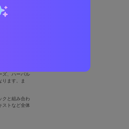
れてい
明るさを保ちな
ウェブ・製品全
ーズ、ハーバル
なります。ま
ックと組み合わ
キストなど全体