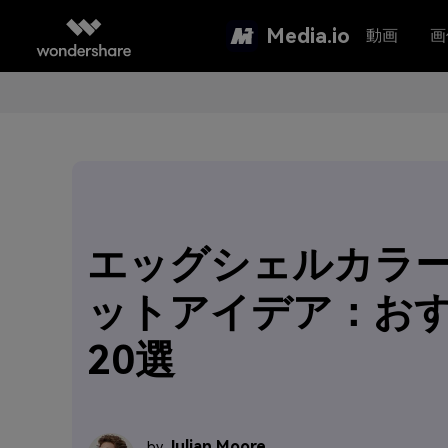
Media.io
動画
画
エッグシェルカラー
ットアイデア：お
20選
Julian Moore
by