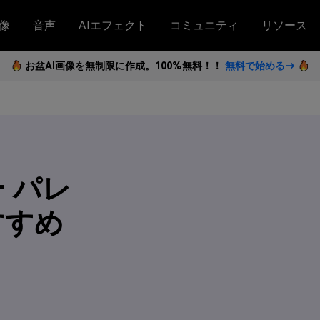
像
音声
AIエフェクト
コミュニティ
リソース
お盆AI画像を無制限に作成。100%無料！！
無料で始める→
 パレ
すすめ