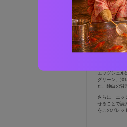
エッ
るの
エッグシェル
がらも温かみ
般にモダンで
エッグシェル
グリーン、深
た、純白の背
さらに、エッ
せることで読
をこのパレッ