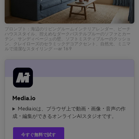
プロンプト：海辺のリビングルームインテリアレンダー、ビーチ
ハウススタイル、控えめなダークパステルブルーのソファとカー
テン、サンディベージュの壁、ソフトミスティブルーのクッショ
ン、クレイローズのセラミックデコアクセント、自然光、ミニマ
ルで清潔なスタイリング --ar 16:9
Media.io
Media.ioは、ブラウザ上で動画・画像・音声の作
成・編集ができるオンラインAIスタジオです。
今すぐ無料で試す