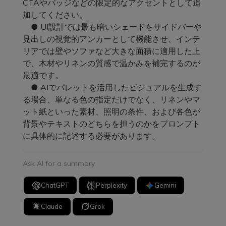
CTAやバッジなどの限定的なアクセントとして追
加してください。
● UI設計では最も暗いシェードをサイドバーや
見出しの視覚的アンカーとして機能させ、インテ
リアでは壁やソファなど大きな面積に適用した上
で、木材やリネンの質感で温かみを補完するのが
最適です。
● AIでパレットを活用したビジュアルを生成す
る場合、単なる色の指定だけでなく、リネンやマ
ット紙といった素材、照明の条件、および各色が
背景やテキストのどちらを担うのかをプロンプト
に具体的に記述する必要があります。
Ask AI for a summary
ChatGPT
Perplexity
Gemini
Claude
Grok