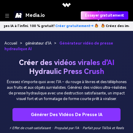
Media.io
Essayer gratuitement
100 % gratuit!
Créer gratuitement→
Créez des images IA à l’infini. 100
Accueil
>
générateur d'IA
>
Générateur vidéo de presse
hydraulique AI
Créer des vidéos virales d'AI
Hydraulic Press Crush
Écrasez n'importe quoi avec l'IA – du rouge à lèvres et des téléphones
aux fruits et aux objets surréalistes. Générez des vidéos ultra-réalistes
de presse hydraulique avec une destruction satisfaisante, un impact
visuel fort et un formatage de forme courte prêt à viraliser.
Générer Des Vidéos De Presse IA
⚡ Effet de crush satisfaisant · Propulsé par l'IA · Parfait pour TikTok et Reels