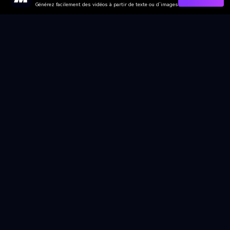
Générez facilement des vidéos à partir de texte ou d’images
Générez Une Vidéo IA Crush Maintenant
Media.io Online Tools Quality Rating：
4.7 (162,357 Votes)
Générateur de Vidéo
Générateur d’Images
Générateur de Musique
Templates & Filtres