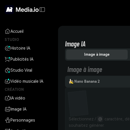
Accueil
STUDIO
Image IA
Histoire IA
Image à image
Publicités IA
Image à image
Studio Viral
Vidéo musicale IA
Nano Banana 2
CRÉATION
IA vidéo
Image IA
Sélectionnez / 
@
 caractère, dé
Personnages
souhaitez générer.