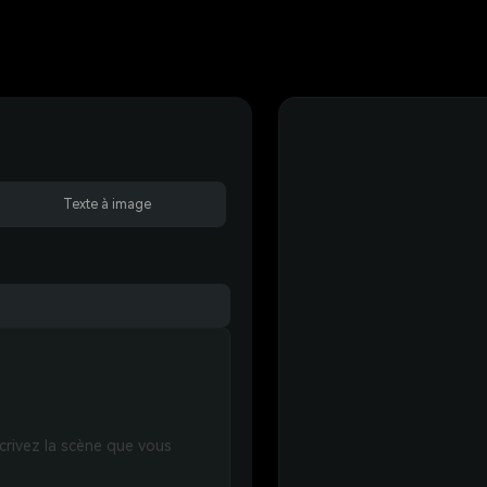
Texte à image
crivez la scène que vous 