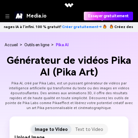
Media.io
Essayer gratuitement
IA à l’infini. 100 % gratuit!
Créer gratuitement→
Créez des images IA 
Accueil
>
Outils en ligne
>
Pika AI
Générateur de vidéos Pika
AI (Pika Art)
Pika AI, créé par Pika Labs, est un puissant générateur de vidéos par
intelligence artificielle qui transforme du texte ou des images en vidéos
époustouflantes. Des animes aux animations 3D, il offre des résultats
rapides et de haute qualité en toute simplicité. Découvrez les outils de
pointe de Pika Labs comme Pikaeffect et libérez votre potentiel créatif avec
un art Pika personnalisable et cinématographique.
Image to Video
Text to Video
Upload Image