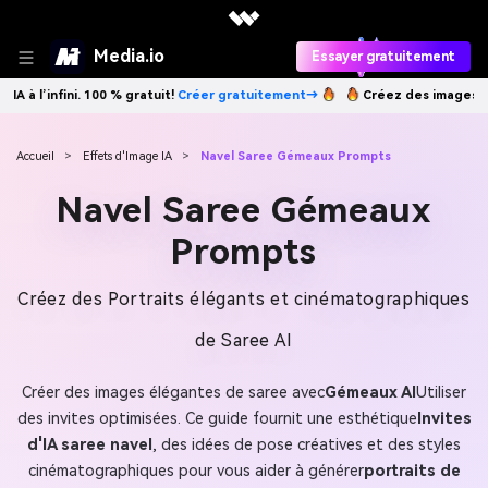
Media.io
Essayer gratuitement
gratuitement→
Créez des images IA à l’infini. 100 % gratuit!
Créer gr
Accueil
>
Effets d'Image IA
>
Navel Saree Gémeaux Prompts
Navel Saree Gémeaux
Prompts
Créez des Portraits élégants et cinématographiques
de Saree AI
Créer des images élégantes de saree avec
Gémeaux AI
Utiliser
des invites optimisées. Ce guide fournit une esthétique
Invites
d'IA saree navel
, des idées de pose créatives et des styles
cinématographiques pour vous aider à générer
portraits de