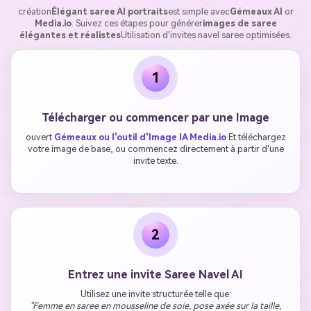
création
Élégant saree AI portraits
est simple avec
Gémeaux AI
or
Media.io
. Suivez ces étapes pour générer
images de saree
élégantes et réalistes
Utilisation d'invites navel saree optimisées.
1
Télécharger ou commencer par une Image
ouvert
Gémeaux ou l'outil d'Image IA Media.io
Et téléchargez
votre image de base, ou commencez directement à partir d'une
invite texte.
2
Entrez une invite Saree Navel AI
Utilisez une invite structurée telle que:
"Femme en saree en mousseline de soie, pose axée sur la taille,