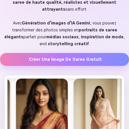
saree de haute qualité, réalistes et visuellement
attrayants
sans effort.
Avec
Génération d'images d'IA Gemini
, vous pouvez
transformer des photos simples en
portraits de saree
élégants
parfait pour
médias sociaux
,
inspiration de mode
,
and
storytelling créatif
.
Créer Une Image De Saree Gratuit