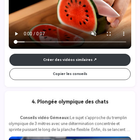
translucide. Chaque morceau produit un son net et résonnant qui est 
amplifié pour une expérience ASMR profondément satisfaisante. De 
fines tranches scintillantes tombent gracieusement, capturant la 
lumière comme des fragments de rubis enveloppés dans une 
émeraude. Des lumières vives mettent en valeur les textures 
cristallines, et les réflexions et les réfractions dansent sur tout le 
plateau. L'atmosphère est tranquille et raffinée, axée sur des visuels 
épurés et des sons tranchés purs et amplifiés-pas de musique de 
fond, seulement le rythme élégant des lames contre le verre.
Créer des vidéos similaires
Copier les conseils
4. Plongée olympique des chats
Conseils vidéo Gémeaux:
Le sujet s’approche du tremplin 
olympique de 3 mètres avec une détermination concentrée et 
sprinte puissant le long de la planche flexible. Enfin, ils se lancent 
explosivement dans les airs, serrant leur corps et effectuant de 