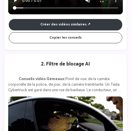
Créer des vidéos similaires
Copier les conseils
2. Filtre de blocage AI
Conseils vidéo Gémeaux:
Point de vue: de la caméra 
corporelle de la police, de jour, de la caméra tremblante. Un Tesla 
Cybertruck est garé dans une rue de banlieue. Le conducteur, un 
capybara, porte une ceinture de sécurité et des lunettes de soleil, 
tenant fermement le volant. Le policier s’approcha, sa lampe de 
poche se reflétant sur la fenêtre de la voiture. Officier (fermement): 
« Monsieur, saviez-vous que vous voyagez à 90 mph dans une 
zone de 40 mph? » Capybara (gronnant, agacé): "Officier, j'ai autre 
chose à faire." Soudain, la capybara a frappé l'accélérateur. Les 
pneus grillèrent et le cybertruck s'éloigna à l'accélération.