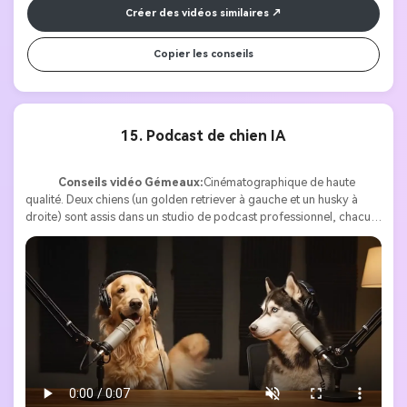
et charmante, évoquant une interaction intime, presque fantaisiste, 
Créer des vidéos similaires
entre les légumes.
Copier les conseils
15. Podcast de chien IA
Conseils vidéo Gémeaux:
Cinématographique de haute 
qualité. Deux chiens (un golden retriever à gauche et un husky à 
droite) sont assis dans un studio de podcast professionnel, chacun 
portant des écouteurs et parlant à son microphone à travers une 
table en bois. Éclairage studio chaleureux avec panneaux 
acoustiques sur les murs. Le Golden Retriever commence avec 
enthousiasme: « Les humains pensent qu’ils sont en charge, mais 
nous connaissons la vérité. » Le husky a répondu en souriant: « 
Exactement. Nous gérons la maison, ils payent juste les factures. » 
Les deux chiens rient ensemble, créant une atmosphère 
humoristique et humoristique. 8 secondes de long.