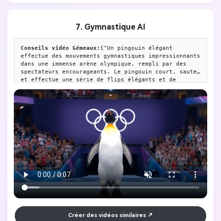
7. Gymnastique AI
Conseils vidéo Gémeaux:
{"Un pingouin élégant 
effectue des mouvements gymnastiques impressionnants 
dans une immense arène olympique, rempli par des 
spectateurs encourageants. Le pingouin court, saute 
et effectue une série de flips élégants et de 
mouvements acrobatiques avec une agilité étonnante. 
Après avoir terminé ses mouvements, la girafe se 
termine par un grand flip, se tenant fermement 
debout dans une posture fière. Le symbole olympique 
est bien visible en arrière-plan et l'ambiance est 
animée et excitante. Lumière brillante, haute 
qualité, 8 secondes. "}
Créer des vidéos similaires