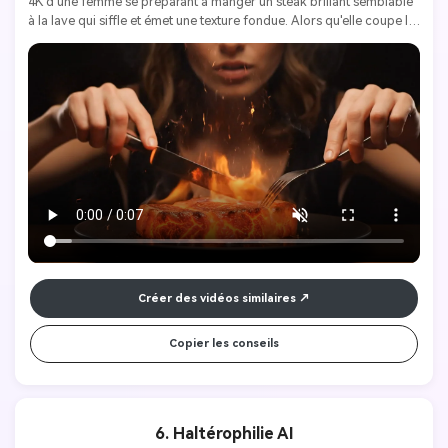
4K d'une femme se préparant à manger un steak brillant semblable 
à la lave qui siffle et émet une texture fondue. Alors qu'elle coupe la 
viande avec un couteau et une fourchette, la flamme s'élève 
naturellement. La surface pulsait de la chaleur et des textures 
incandescentes, émettant de la vapeur et des étincelles. La femme 
semblait concentrée et ouvrit légèrement les lèvres en admiration. 
Les sons ambiants comprennent des sifflements, du magma 
bouillonnant, des sons de respiration subtiles et un bourdonnement 
atmosphérique profond. Pas de mots, pas de musique, pas de 
panneaux. Immersif, surréaliste et convivial en boucle. 8 secondes.
Créer des vidéos similaires
Copier les conseils
6. Haltérophilie AI