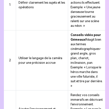
Définir clairement les sujets et les
actions ils effectuent.
1
opérations
Exemple: « Une jeune
danseuse tourne
gracieusement au
ralenti sur une scène
au néon. »
Conseils vidéo pour
Gémeaux
Réagit bien
aux termes
cinématographiques-
grand angle, gros
Utiliser le langage de la caméra
plan, chariot,
2
pour une précision accrue
inclinaison, pan.
Exemple: « Lorsque le
héros marche dans
une ville futuriste, il
suit et tire par derrière.
»
Rendez vos conseils
immersifs en décrivant
l'environnement.
Ajouter l'environnement et
Exemple: « Les rues la