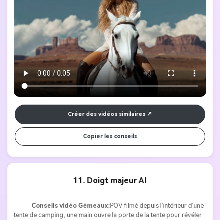
majestueux cheval blanc qui attendait à proximité. Elle monta 
gracieusement à son cheval, ajuste sa posture et commence à 
monter en avant dans le désert ouvert. La caméra suit avec un 
mouvement régulier et fluide, capturant de vastes plans de 
paysages et des gros plans de son expression déterminée et du 
mouvement du cheval. Le soleil chaud rehausse la texture de la 
jupe.
Créer des vidéos similaires
Copier les conseils
11. Doigt majeur AI
Conseils vidéo Gémeaux:
POV filmé depuis l'intérieur d'une 
tente de camping, une main ouvre la porte de la tente pour révéler 