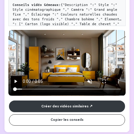
Conseils vidéo Gémeaux:
{"Description ":" Style ":" 
Style cinématographique "," Caméra ":" Grand angle 
fixe "," Éclairage ":" Couleurs naturelles chaudes 
avec des tons froids "," Chambre bohème "," Elements 
": [" Carton (logo visible) "," Table de chevet "," 
Miroir "," Art "," Tapis "," Rideaux "," Chaise de 
lecture "," Plantes "]," Sport ":" Boîte éclatée, 
meubles éclatés dans la boîte, meubles éclatés 
soigneusement arrangés "
Créer des vidéos similaires
Copier les conseils