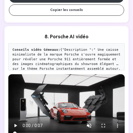
Copier les conseils
8. Porsche AI vidéo
Conseils vidéo Gémeaux:
{"Description ":" Une caisse 
minimaliste de la marque Porsche s'ouvre magiquement 
pour révéler une Porsche 911 entièrement formée et 
des images cinématographiques du showroom élégant 
sur le thème Porsche instantanément assemblé autour. 
Pas de texte. "," Style ":" Cinéma "," Caméra ":" 
Grand angle fixe avec un zoom subtil sur les 
transitions critiques "," Éclairage ":" Contrôlé, 
high-tech, transition du sombre au lumineux et 
propre "," Room ":" Un espace futuriste vide se 
transforme en un showroom Porsche minimaliste "," 
Elements ": [" Caisses de la marque Porsche (joints 
lumineux) "," Véhicules Porsche 911 "," Bornes de 
charge "," Panneau d'affichage minimaliste "," 
Éclairage ambiant "]," Sport ":" Panneau d'affichage 
minimaliste "," End ":" Élément d'affichage élégant 
"," Élément d'affichage élégant "," End ":" Élément 
d'affichage précis et rapide, "End": "Élément 