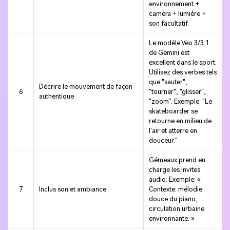
environnement +
caméra + lumière +
son facultatif.
Le modèle Veo 3/3.1
de Gemini est
excellent dans le sport.
Utilisez des verbes tels
que "sauter",
Décrire le mouvement de façon
6
"tourner", "glisser",
authentique
"zoom". Exemple: "Le
skateboarder se
retourne en milieu de
l'air et atterre en
douceur."
Gémeaux prend en
charge les invites
audio. Exemple: «
7
Inclus son et ambiance
Contexte: mélodie
douce du piano,
circulation urbaine
environnante. »