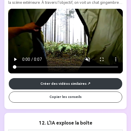
la scène extérieure. À travers l’objectif, on voit un chat gingembre 
debout dans une forêt de pins épaisse et brumeuse. [Ginger Cat] 
s'est approché et a regardé directement la caméra. Étonnamment, il 
soulève sa patte et pointe un doigt. Le style général devrait être 
cinématographique, riche en détails, avec un éclairage réaliste et 
une haute résolution 4K, créant un contraste fort entre les scènes 
naturelles paisibles et les mouvements absurdes. Les doigts du chat 
gingembre étaient juste levés. Comme les images téléchargées
Créer des vidéos similaires
Copier les conseils
12. L'IA explose la boîte