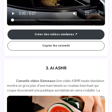
Créer des vidéos similaires
Copier les conseils
3. AI ASMR
Conseils vidéo Gémeaux:
Une vidéo ASMR haute résolution 
montre un gros plan d'une main tenant un couteau tranchant qui 
coupe doucement une pastèque surréaliste en verre cristallin. La 
pastèque est posée sur une planche à découper en bois poli et sa 
coquille imite une écorce vert foncé aux rayures subtiles. Lorsque le 
couteau glisse, il révèle une chair rouge vif et des graines noires 
encastrées, présentant des détails réalistes sous une surface lisse et 