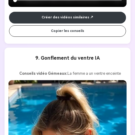
d'affichage", "End": "Original, séduisant Porsche 
911", "End": "Aucun", "End": "Aucun", "End": "16:9", 
"Porsche 911"
Créer des vidéos similaires
Copier les conseils
9. Gonflement du ventre IA
Conseils vidéo Gémeaux:
La femme a un ventre enceinte