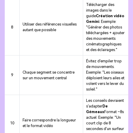
Télécharger des
images dans le
guide
Création vidéo
Gemini
. Exemple:
Utiliser des références visuelles
8
"Générer des photos
autant que possible
téléchargées + ajouter
des mouvements
cinématographiques
et des éclairages."
Évitez d'empiler trop
de mouvements.
Chaque segment se concentre
Exemple: "Les oiseaux
9
sur un mouvement central
déploient leurs ailes et
volent vers le lever du
soleil."
Les conseils devraient
s'adapter
De
Gémeaux
Format ~8s
actuel. Exemple: "Un
Faire correspondre la longueur
10
court clip de 8
et le format vidéo
secondes d'un surfeur