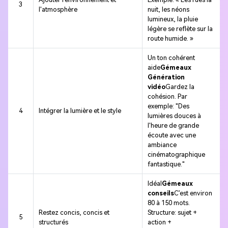
3
l'atmosphère
nuit, les néons
lumineux, la pluie
légère se reflète sur la
route humide. »
Un ton cohérent
aide
Gémeaux
Génération
vidéo
Gardez la
cohésion. Par
exemple: "Des
4
Intégrer la lumière et le style
lumières douces à
l'heure de grande
écoute avec une
ambiance
cinématographique
fantastique."
Idéal
Gémeaux
conseils
C’est environ
80 à 150 mots.
Restez concis, concis et
Structure: sujet +
5
structurés
action +