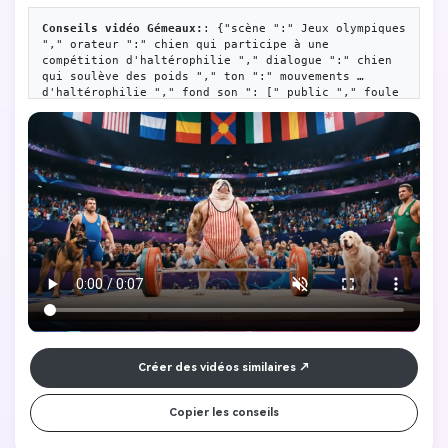
Conseils vidéo Gémeaux:
: {"scène ":" Jeux olympiques 
"," orateur ":" chien qui participe à une 
compétition d'haltérophilie "," dialogue ":" chien 
qui soulève des poids "," ton ":" mouvements 
d'haltérophilie "," fond_son ": [" public "," foule 
bruyante "," ambiance festive "]," public ":" pas de 
rires dans le studio, seulement des bavardages 
sporadiques "," humeur ":" joyeux, excité"}
Créer des vidéos similaires
Copier les conseils