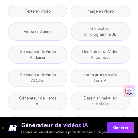
Texte en Vidéo
Image en Vidéo
Générateur
Vidéo en Anime
d’Hologramme 3D
Générateur de Vidéo
Générateur de Vidéo
AI Baiser
AI Combat
Générateur de Vidéo
Zoom arrière sur la
AI Câlin
Terre AI
Générateur de Héros
Dessin animé AI en
AI
vie réelle
Générateur de
Filtre AI Équitation
Générateur de vidéos IA
Princesse AI
Générer
Générez facilement des vidéos à partir de texte ou d’images