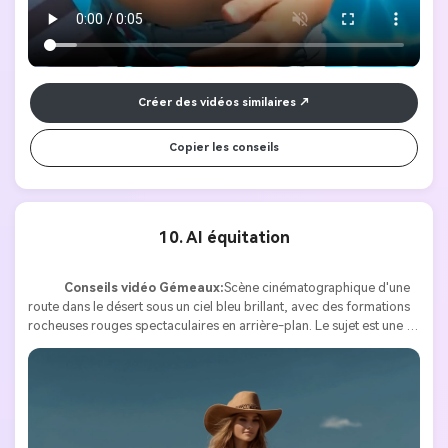
Créer des vidéos similaires
Copier les conseils
10. AI équitation
Conseils vidéo Gémeaux:
Scène cinématographique d'une 
route dans le désert sous un ciel bleu brillant, avec des formations 
rocheuses rouges spectaculaires en arrière-plan. Le sujet est une 
femme vêtue d’une robe de dentelle blanche fluide, d’un chapeau 
de cowboy à larges branches et de bottes en cuir brun, qui pose en 
toute confiance au milieu de la route alors que le vent souffle ses 
cheveux et sa jupe. Elle jeta un coup d’œil soudain à sa gauche et 
commença à marcher délibérément vers le côté du cadre. La 
caméra la suivit en douceur alors qu’elle s’approchait d’un 