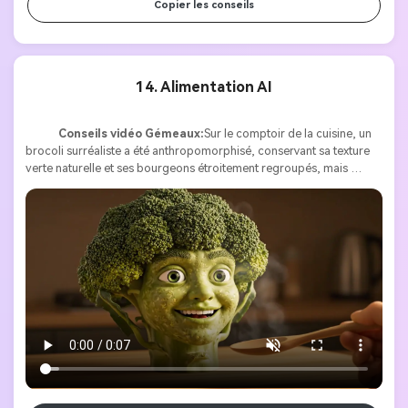
Copier les conseils
14. Alimentation AI
Conseils vidéo Gémeaux:
Sur le comptoir de la cuisine, un 
brocoli surréaliste a été anthropomorphisé, conservant sa texture 
verte naturelle et ses bourgeons étroitement regroupés, mais 
montrant un visage humain réaliste qui se fond parfaitement dans la 
tige du brocoli. Le visage est également surfacé au brocoli, avec de 
subtiles fossettes et un éclat végétal naturel. Ses yeux détendus 
regardaient devant lui. La scène commence par un gros plan du 
visage de Broccoli dont la vapeur s'élève doucement. Depuis le 
coin inférieur droit, une main humaine entre dans l'image, tenant 
une cuillère en bois avec un petit brocoli frais. Le brocoli 
anthropomorphe lui jette un regard curieux, se penche lentement 
vers l’avant, ouvre la bouche, prend une bouchée et mâche avec un 
mouvement réaliste et expressif. Son expression passait de calme 
satisfaction à une agréable surprise, les yeux à moitié fermés de 
joie. L’éclairage doux et chaleureux de la cuisine et les détails 
cinématographiques donnent à l’occasion une qualité humoristique 