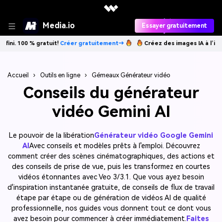
Media.io
Essayer gratuitement
!
Créer gratuitement→
Créez des images IA à l’infini. 100 % gratuit!
Cr
Accueil
›
Outils en ligne
›
Gémeaux Générateur vidéo
Conseils du générateur
vidéo Gemini AI
Le pouvoir de la libération
Générateur vidéo Google Gemini
AI
Avec conseils et modèles prêts à l'emploi. Découvrez
comment créer des scènes cinématographiques, des actions et
des conseils de prise de vue, puis les transformez en courtes
vidéos étonnantes avec Veo 3/3.1. Que vous ayez besoin
d'inspiration instantanée gratuite, de conseils de flux de travail
étape par étape ou de génération de vidéos AI de qualité
professionnelle, nos guides vous donnent tout ce dont vous
avez besoin pour commencer à créer immédiatement.
Faites