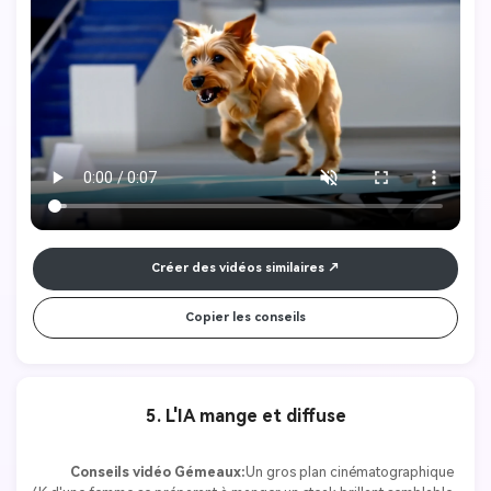
nombreuses rotations précises. Lorsque la rotation est terminée, le 
sujet s'étire doucement et pénètre verticalement dans l'eau, les 
mains en premier, produisant un éclaboussement minimal. Ajoutez 
les sons de fond des commentateurs en direct, les acclamations de 
la foule et des éclaboussures réalistes lors de l'entrée.
Créer des vidéos similaires
Copier les conseils
5. L'IA mange et diffuse
Conseils vidéo Gémeaux:
Un gros plan cinématographique 