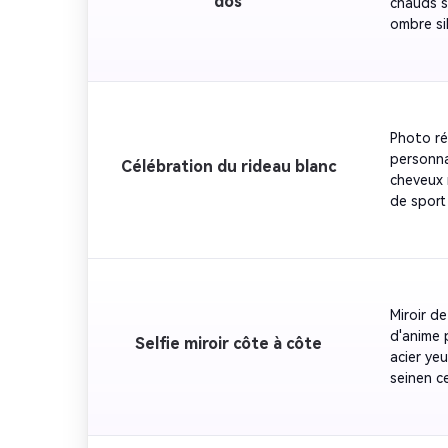
dos
chauds s
ombre si
derrière 
menton p
réelle 3D
naturell
portable 
Photo ré
Environne
personna
Célébration du rideau blanc
lumière 
cheveux 
d'ombre c
de sport
silhouet
côté de 
éclatant
visage d
volume p
Miroir de
Environn
d'anime 
Selfie miroir côte à côte
éclairag
acier yeu
d'ombre c
seinen c
Tenez-vo
épaule a
réelle 3D