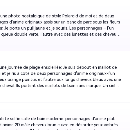
proportion verticale de 9:16. Gardez mon visage exactement 
sage. Éclairage: lumière chaude femme 3D ombre réaliste, 
ns la référence-ne changez pas les traits du visage.
ge d'ombre cellulaire 2D plat, humain 3D clair et contraste 
une photo nostalgique de style Polaroid de moi et de deux 
D. Vertical 9:16.
ges d'anime originaux assis sur un banc de parc sous les fleurs 
er. Je porte un pull jaune et je souris. Les personnages – l’un 
 queue double verte, l’autre avec des lunettes et des cheveux 
ont des designs originaux et non copiés à partir d’une IP 
e. Effet grain de film chaud, mise au point douce, bordure 
 blanche. Maintenir ma structure exacte du visage. Rapport 
 4:5.
une journée de plage ensoleillée: Je suis debout en maillot de 
u et je ris à côté de deux personnages d'anime originaux-l'un 
eux orange pointus et l'autre aux longs cheveux bleus avec une 
cheval. Ils portent des maillots de bain sans marque. Un ciel 
r avec des vagues en arrière-plan et un éclairage de grande 
Garder mon vrai visage intact. Le temps de sortie de Reel et 
st de 9:16.
aliste selfie salle de bain moderne: personnages d'anime plat 
d anime 2D mâle cheveux brun cuivre en désordre yeux ambrés 