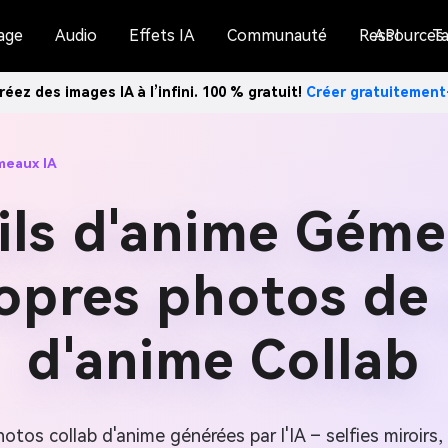
age
Audio
Effets IA
Communauté
Ressources
API
Ta
réez des images IA à l’infini. 100 % gratuit!
Créer gratuitemen
meaux IA
ils d'anime Géme
ropres photos de
d'anime Collab
tos collab d'anime générées par l'IA – selfies miroirs