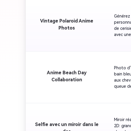
douces, 
sur le vi
comme da
personna
Générez 
d'anime 2
Vintage Polaroid Anime
personna
Photos
de cerisi
avec une
noirs – s
existant
Polaroid
d'aspect:
Photo d'
Anime Beach Day
bain ble
Collaboration
aux chev
queue de 
bleu clai
époque. 
TikTok e
Miroir ré
Selfie avec un miroir dans le
2D: gran