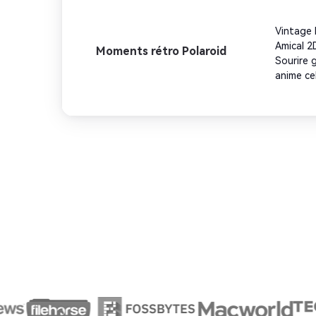
naturelle
téléphon
Vintage 
bain mode
Amical 2
Moments rétro Polaroid
bain fem
Sourire 
contraste
anime ce
en conta
passionn
réelle p
naturell
Bordure:
bas, cou
film, fo
rétro do
d'ombre c