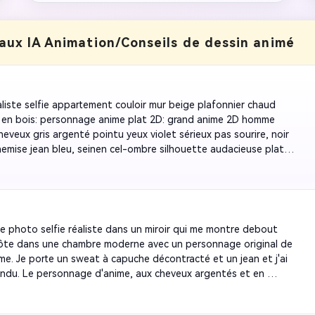
ux IA Animation/Conseils de dessin animé
aliste selfie appartement couloir mur beige plafonnier chaud 
 en bois: personnage anime plat 2D: grand anime 2D homme 
eveux gris argenté pointu yeux violet sérieux pas sourire, noir 
hemise jean bleu, seinen cel-ombre silhouette audacieuse plat 
ment construction. Posture: Debout sur le miroir, portez 
droite et le haut du corps d'une vraie femme, enroule le bras 
tour du bas de la taille de la femme, détendez le bras gauche 
ir le téléphone portable et montrez une expression sérieuse. 
 femme réelle 3D réaliste: femme réelle exactement le même 
e photo selfie réaliste dans un miroir qui me montre debout 
e la photo téléchargée inchangée, peau naturelle 3D réaliste 
ôte dans une chambre moderne avec un personnage original de 
ur volume, bodycon mini jupe décontracté haut, expression 
ime. Je porte un sweat à capuche décontracté et un jean et j'ai 
e, corps 3D au-dessus de l'épaule droite. Les femmes portent: le 
tendu. Le personnage d'anime, aux cheveux argentés et en 
orps est vertical avec l'épaule droite, le torse est appuyé sur 
 scolaire avec un blazer bleu, se tenait légèrement derrière moi 
 la taille est soutenue, les jambes sont suspendues, la main 
 main sur mon épaule. Lumière naturelle des fenêtres, ombres 
end un selfie avec l'iPhone et l'expression naturelle est visible 