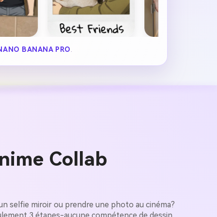
NANO BANANA PRO
.
nime Collab
un selfie miroir ou prendre une photo au cinéma?
seulement 3 étapes-aucune compétence de dessin