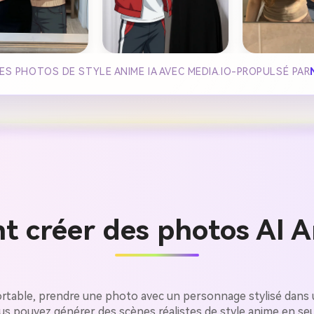
ES PHOTOS DE STYLE ANIME IA AVEC MEDIA.IO-PROPULSÉ PAR
 créer des photos AI A
rtable, prendre une photo avec un personnage stylisé dans 
ous pouvez générer des scènes réalistes de style anime en 