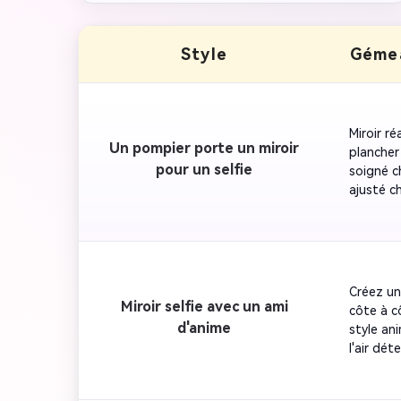
Style
Gémea
Miroir ré
Un pompier porte un miroir
plancher
pour un selfie
soigné ch
ajusté c
2D mouve
l'épaule 
droit au
sans ten
Photo de
Créez un
visage d
Miroir selfie avec un ami
côte à c
profonde
d'anime
style an
naturell
l'air dé
haut du c
uniforme
l'épaule,
avec une
gauche pr