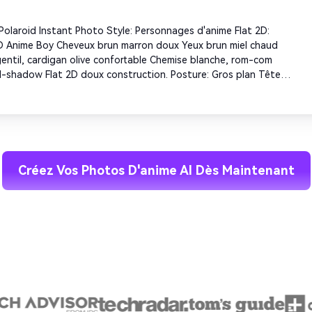
 3D profondeur, gilet décontracté, selfie tenant un miroir de 
e portable, sourire naturel et détendu. Environnement: Salle de 
Polaroid Instant Photo Style: Personnages d'anime Flat 2D: 
rne avec carrelage miroir visible. Éclairage: Éclairage de salle de 
D Anime Boy Cheveux brun marron doux Yeux brun miel chaud 
me 3D ombre réaliste, personnage d'ombre cellulaire 2D plat, 
gentil, cardigan olive confortable Chemise blanche, rom-com 
 3D et 2D clair. Vertical 9:16.
l-shadow Flat 2D doux construction. Posture: Gros plan Têtes 
ct contre les autres, bras enchaînés, tous deux souriant 
ellement. Photo de femme réelle 3D réaliste: visage de femme 
récis de la photo sans changement, profondeur 3D de la peau 
e, vêtements décontractés, expression heureuse naturelle. 
 Bordure Polaroid blanche avec texte manuscrit "Best Friend" en 
leur vintage gradée dans des tons chauds, texture grainée de 
Créez Vos Photos D'anime AI Dès Maintenant
cus légèrement doux, esthétique nostalgique. Éclairage: éclairage 
ux pour une femme 3D réaliste en profondeur, personnages 
ellulaire 2D plat, contraste 3D et 2D. Carré 1:1.