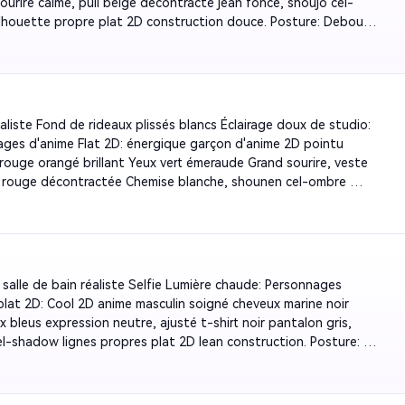
ourire calme, pull beige décontracté jean foncé, shoujo cel-
lhouette propre plat 2D construction douce. Posture: Debout 
une vraie femme, les bras autour de sa taille par derrière, le 
rès de ses épaules, sans tenir le téléphone. Photo de femme 
 réaliste: femme réelle de la photo visage précis inchangé, peau 
e profondeur 3D, robe noire, tenant un miroir de téléphone 
pour prendre un selfie, appuyé dans ses bras, sourire naturel. 
aliste Fond de rideaux plissés blancs Éclairage doux de studio: 
ment: salle de bain moderne miroir éclairage chaud. Éclairage: 
ges d'anime Flat 2D: énergique garçon d'anime 2D pointu 
naturelle de salle de bain femme 3D ombre réaliste, personnage 
rouge orangé brillant Yeux vert émeraude Grand sourire, veste 
ellulaire 2D plat, contraste 3D et 2D clair. Vertical 9:16.
 rouge décontractée Chemise blanche, shounen cel-ombre 
te audacieuse Flat 2D sport construction. Posture: Debout à 
la vraie femme, bras levés dans une pose de fête, sourire 
, tête penchée en arrière. Photo de femme réelle 3D réaliste: 
e femme réelle précis de la photo inchangé, peau naturelle 3D 
rofond, robe noire élégante, expression heureuse naturelle. 
 salle de bain réaliste Selfie Lumière chaude: Personnages 
ement: Ensemble studio sur fond de rideaux blancs. Éclairage: 
plat 2D: Cool 2D anime masculin soigné cheveux marine noir 
e doux et uniforme de femme 3D ombre réaliste, personnage 
x bleus expression neutre, ajusté t-shirt noir pantalon gris, 
ellulaire 2D plat, contraste 3D et 2D clair. Vertical 9:16.
el-shadow lignes propres plat 2D lean construction. Posture: 
us à côté de la vraie femme et mettez vos bras autour de son 
vec insouciance, sans tenir votre téléphone. Photo de femme 
 réaliste: femme réelle de la photo visage précis inchangé, peau 