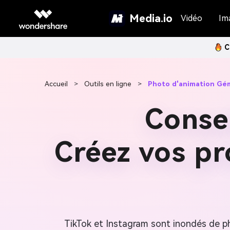
Media.io
Vidéo
Im
C
Accueil
>
Outils en ligne
>
Photo d'animation Gé
Conse
Créez vos p
TikTok et Instagram sont inondés de pho