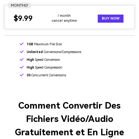
MONTHLY
/ month
$9.99
BUY NOW
cancel anytime
1GB
Maximum File Size
Unlimited
Conversions/Compressions
High
Speed Conversion
High
Speed Compression
30
Concurrent Conversions
Comment Convertir Des
Fichiers Vidéo/Audio
Gratuitement et En Ligne