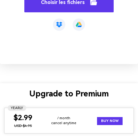
Choisir les fichiers
Upgrade to Premium
YEARLY
$2.99
/ month
BUY NOW
cancel anytime
USD $4.95